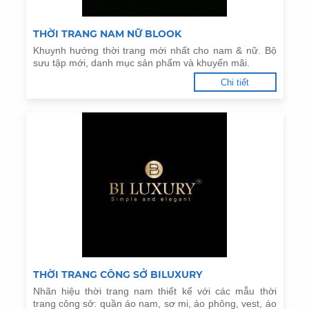
THỜI TRANG NAM NỮ BLOOK
Khuynh hướng thời trang mới nhất cho nam & nữ. Bộ
sưu tập mới, danh mục sản phẩm và khuyến mãi.
Chi tiết
THỜI TRANG CÔNG SỞ BILUXURY
Nhãn hiệu thời trang nam thiết kế với các mẫu thời
trang công sở: quần áo nam, sơ mi, áo phông, vest, áo