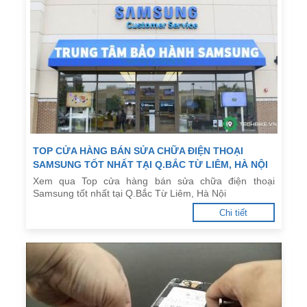
TOP CỬA HÀNG BÁN SỬA CHỮA ĐIỆN THOẠI
SAMSUNG TỐT NHẤT TẠI Q.BẮC TỪ LIÊM, HÀ NỘI
Xem qua Top cửa hàng bán sửa chữa điện thoại
Samsung tốt nhất tại Q.Bắc Từ Liêm, Hà Nội
Chi tiết