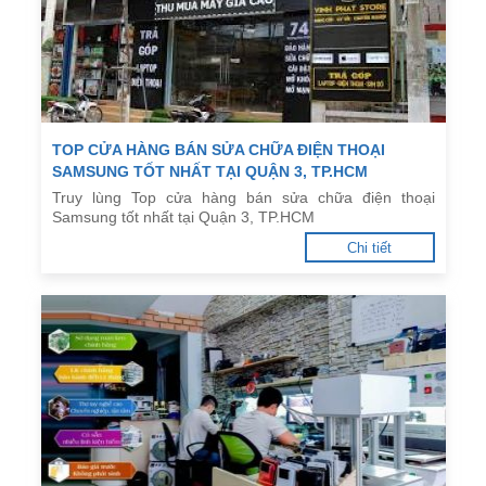
TOP CỬA HÀNG BÁN SỬA CHỮA ĐIỆN THOẠI
SAMSUNG TỐT NHẤT TẠI QUẬN 3, TP.HCM
Truy lùng Top cửa hàng bán sửa chữa điện thoại
Samsung tốt nhất tại Quận 3, TP.HCM
Chi tiết