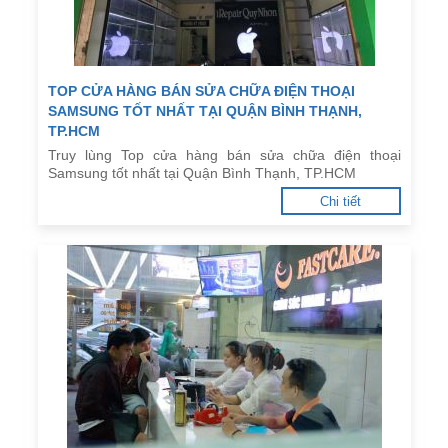
TOP CỬA HÀNG BÁN SỬA CHỮA ĐIỆN THOẠI
SAMSUNG TỐT NHẤT TẠI QUẬN BÌNH THẠNH,
TP.HCM
Truy lùng Top cửa hàng bán sửa chữa điện thoại
Samsung tốt nhất tại Quận Bình Thạnh, TP.HCM
Chi tiết