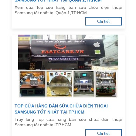
SAMSUNG TỐT NHẤT TẠI QUẬN 1,TP.HCM
Xem qua Top cửa hàng bán sửa chữa điện thoại
Samsung tốt nhất tại Quận 1,TP.HCM
Chi tiết
TOP CỬA HÀNG BÁN SỬA CHỮA ĐIỆN THOẠI
SAMSUNG TỐT NHẤT TẠI TP.HCM
Truy lùng Top cửa hàng bán sửa chữa điện thoại
Samsung tốt nhất tại TP.HCM
Chi tiết