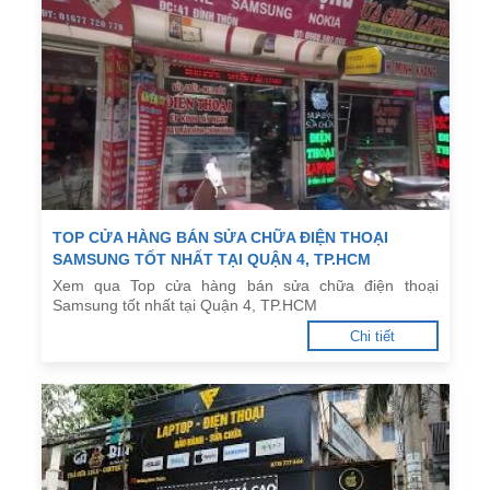
TOP CỬA HÀNG BÁN SỬA CHỮA ĐIỆN THOẠI
SAMSUNG TỐT NHẤT TẠI QUẬN 4, TP.HCM
Xem qua Top cửa hàng bán sửa chữa điện thoại
Samsung tốt nhất tại Quận 4, TP.HCM
Chi tiết