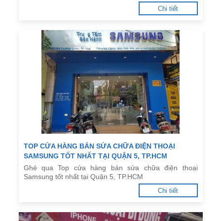
Chi tiết
TOP CỬA HÀNG BÁN SỬA CHỮA ĐIỆN THOẠI
SAMSUNG TỐT NHẤT TẠI QUẬN 5, TP.HCM
Ghé qua Top cửa hàng bán sửa chữa điện thoại
Samsung tốt nhất tại Quận 5, TP.HCM
Chi tiết