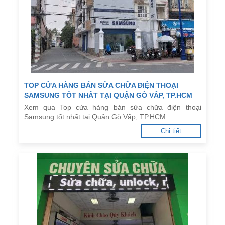
TOP CỬA HÀNG BÁN SỬA CHỮA ĐIỆN THOẠI
SAMSUNG TỐT NHẤT TẠI QUẬN GÒ VẤP, TP.HCM
Xem qua Top cửa hàng bán sửa chữa điện thoại
Samsung tốt nhất tại Quận Gò Vấp, TP.HCM
Chi tiết