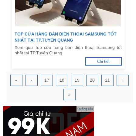
TOP CỬA HÀNG BÁN ĐIỆN THOẠI SAMSUNG TỐT
NHẤT TẠI TP.TUYÊN QUANG
Xem qua Top cửa hàng bán điện thoại Samsung tốt
nhất tại TP.Tuyên Quang
Chi tiết
«
‹
17
18
19
20
21
›
»
Quảng cáo