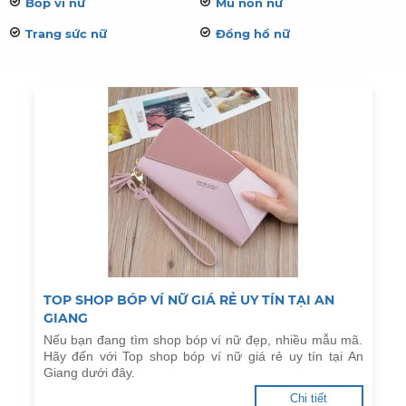
Bóp ví nữ
Mũ nón nữ
Trang sức nữ
Đồng hồ nữ
TOP SHOP BÓP VÍ NỮ GIÁ RẺ UY TÍN TẠI AN
GIANG
Nếu bạn đang tìm shop bóp ví nữ đẹp, nhiều mẫu mã.
Hãy đến với Top shop bóp ví nữ giá rẻ uy tín tại An
Giang dưới đây.
Chi tiết