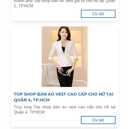
Khám phá Top shop bán áo vest giá rẻ cho nữ tại Quận
2, TP.HCM
Chi tiết
TOP SHOP BÁN ÁO VEST CAO CẤP CHO NỮ TẠI
QUẬN 4, TP.HCM
Truy lùng Top shop bán áo vest cao cấp cho nữ tại
Quận 4, TP.HCM
Chi tiết