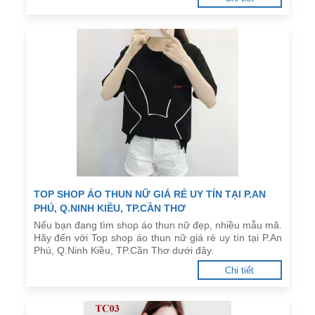
TOP SHOP ÁO THUN NỮ GIÁ RẺ UY TÍN TẠI P.AN
PHÚ, Q.NINH KIỀU, TP.CẦN THƠ
Nếu bạn đang tìm shop áo thun nữ đẹp, nhiều mẫu mã.
Hãy đến với Top shop áo thun nữ giá rẻ uy tín tại P.An
Phú, Q.Ninh Kiều, TP.Cần Thơ dưới đây.
Chi tiết