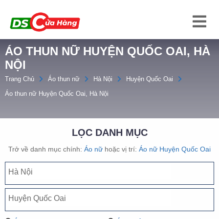
ÁO THUN NỮ HUYỆN QUỐC OAI, HÀ
NỘI
Trang Chủ
Áo thun nữ
Hà Nội
Huyện Quốc Oai
Áo thun nữ Huyện Quốc Oai, Hà Nội
LỌC DANH MỤC
Trở về danh mục chính:
Áo nữ
hoặc vị trí:
Áo nữ Huyện Quốc Oai