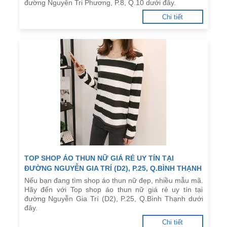
đường Nguyễn Tri Phương, P.8, Q.10 dưới đây.
Chi tiết
TOP SHOP ÁO THUN NỮ GIÁ RẺ UY TÍN TẠI
ĐƯỜNG NGUYỄN GIA TRÍ (D2), P.25, Q.BÌNH THẠNH
Nếu bạn đang tìm shop áo thun nữ đẹp, nhiều mẫu mã.
Hãy đến với Top shop áo thun nữ giá rẻ uy tín tại
đường Nguyễn Gia Trí (D2), P.25, Q.Bình Thạnh dưới
đây.
Chi tiết