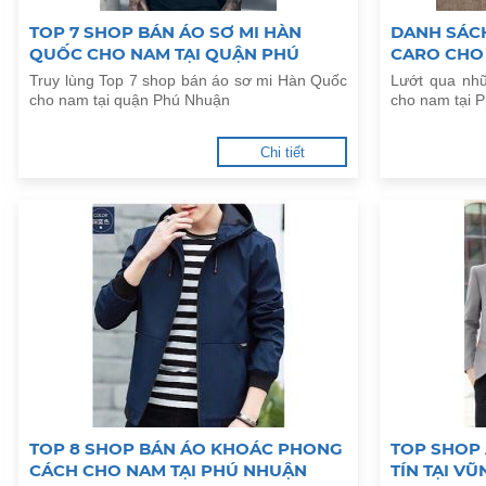
TOP 7 SHOP BÁN ÁO SƠ MI HÀN
DANH SÁCH
QUỐC CHO NAM TẠI QUẬN PHÚ
CARO CHO
NHUẬN
Truy lùng Top 7 shop bán áo sơ mi Hàn Quốc
Lướt qua nh
cho nam tại quận Phú Nhuận
cho nam tại 
Chi tiết
TOP 8 SHOP BÁN ÁO KHOÁC PHONG
TOP SHOP 
CÁCH CHO NAM TẠI PHÚ NHUẬN
TÍN TẠI VŨ