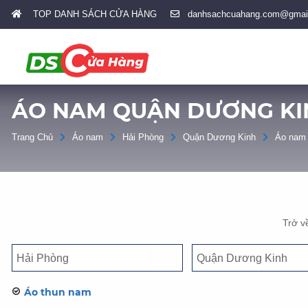
TOP DANH SÁCH CỬA HÀNG
danhsachcuahang.com@gmai
ÁO NAM QUẬN DƯƠNG KI
Trang Chủ
Áo nam
Hải Phòng
Quận Dương Kinh
Áo nam 
Trở v
Áo thun nam