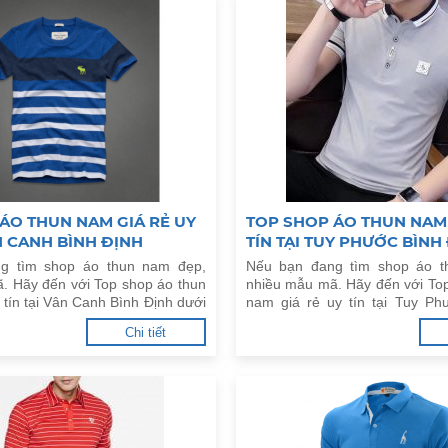
ÁO THUN NAM GIÁ RẺ UY
TOP SHOP ÁO THUN NAM 
ÂN CANH BÌNH ĐỊNH
TÍN TẠI TUY PHƯỚC BÌNH
g tìm shop áo thun nam đẹp,
Nếu bạn đang tìm shop áo t
. Hãy đến với Top shop áo thun
nhiều mẫu mã. Hãy đến với To
 tín tại Vân Canh Bình Định dưới
nam giá rẻ uy tín tại Tuy Ph
dưới đây.
Chi tiết