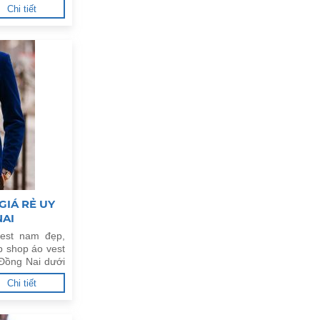
Chi tiết
GIÁ RẺ UY
NAI
est nam đẹp,
p shop áo vest
 Đồng Nai dưới
Chi tiết