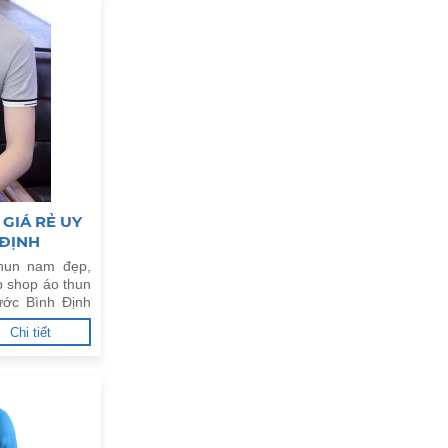
GIÁ RẺ UY
 ĐỊNH
hun nam đẹp,
p shop áo thun
ước Bình Định
Chi tiết