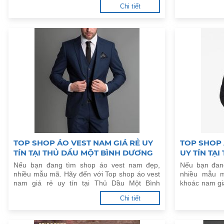
Chi tiết
TOP SHOP ÁO VEST NAM GIÁ RẺ UY
TOP SHOP 
TÍN TẠI THỦ DẦU MỘT BÌNH DƯƠNG
UY TÍN TẠ
DƯƠNG
Nếu bạn đang tìm shop áo vest nam đẹp,
Nếu bạn đan
nhiều mẫu mã. Hãy đến với Top shop áo vest
nhiều mẫu m
nam giá rẻ uy tín tại Thủ Dầu Một Bình
khoác nam giá
Dương dưới đây.
Dương dưới đ
Chi tiết