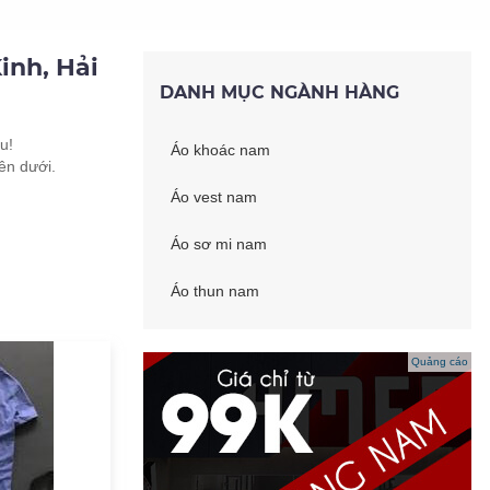
inh, Hải
DANH MỤC NGÀNH HÀNG
u!
Áo khoác nam
ên dưới.
Áo vest nam
Áo sơ mi nam
Áo thun nam
Quảng cáo