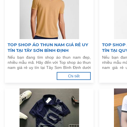
TOP SHOP ÁO THUN NAM GIÁ RẺ UY
TOP SHOP 
TÍN TẠI TÂY SƠN BÌNH ĐỊNH
TÍN TẠI Q
Nếu bạn đang tìm shop áo thun nam đẹp,
Nếu bạn đan
nhiều mẫu mã. Hãy đến với Top shop áo thun
nhiều mẫu mã
nam giá rẻ uy tín tại Tây Sơn Bình Định dưới
nam giá rẻ 
đây.
dưới đây.
Chi tiết