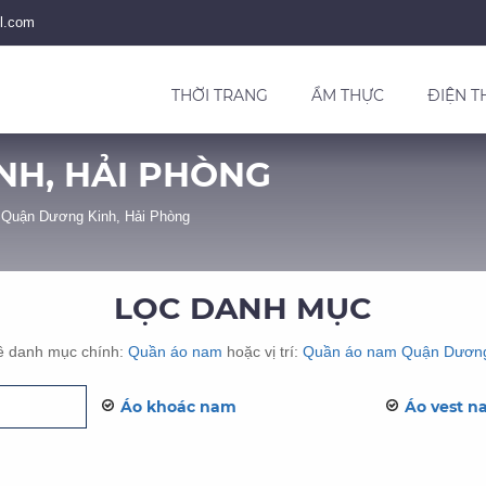
l.com
THỜI TRANG
ẨM THỰC
ĐIỆN T
NH, HẢI PHÒNG
Quận Dương Kinh, Hải Phòng
LỌC DANH MỤC
ề danh mục chính:
Quần áo nam
hoặc vị trí:
Quần áo nam Quận Dương
Áo khoác nam
Áo vest 