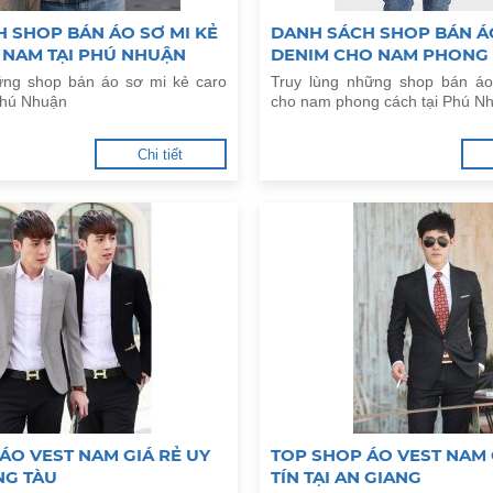
 SHOP BÁN ÁO SƠ MI KẺ
DANH SÁCH SHOP BÁN Á
 NAM TẠI PHÚ NHUẬN
DENIM CHO NAM PHONG 
PHÚ NHUẬN
ững shop bán áo sơ mi kẻ caro
Truy lùng những shop bán á
Phú Nhuận
cho nam phong cách tại Phú N
Chi tiết
ÁO VEST NAM GIÁ RẺ UY
TOP SHOP ÁO VEST NAM 
NG TÀU
TÍN TẠI AN GIANG