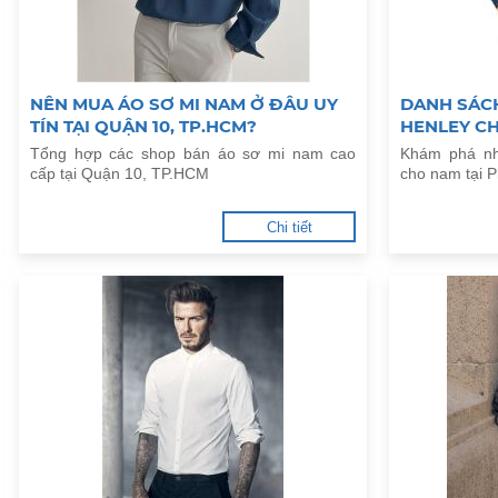
NÊN MUA ÁO SƠ MI NAM Ở ĐÂU UY
DANH SÁC
TÍN TẠI QUẬN 10, TP.HCM?
HENLEY C
Tổng hợp các shop bán áo sơ mi nam cao
Khám phá nh
cấp tại Quận 10, TP.HCM
cho nam tại 
Chi tiết