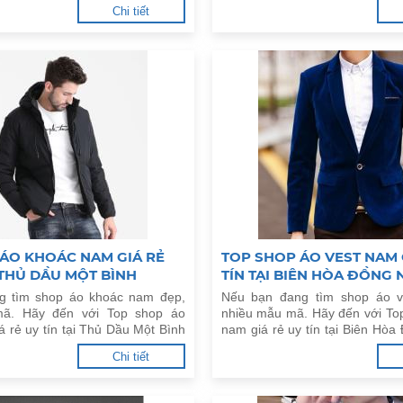
Chi tiết
ÁO KHOÁC NAM GIÁ RẺ
TOP SHOP ÁO VEST NAM 
I THỦ DẦU MỘT BÌNH
TÍN TẠI BIÊN HÒA ĐỒNG 
g tìm shop áo khoác nam đẹp,
Nếu bạn đang tìm shop áo v
ã. Hãy đến với Top shop áo
nhiều mẫu mã. Hãy đến với To
 rẻ uy tín tại Thủ Dầu Một Bình
nam giá rẻ uy tín tại Biên Hòa
ây.
đây.
Chi tiết