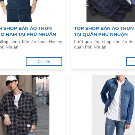
H SHOP BÁN ÁO THUN
TOP SHOP BÁN ÁO THUN
HO NAM TẠI PHÚ NHUẬN
TẠI QUẬN PHÚ NHUẬN
ững shop bán áo thun Henley
Lướt qua Top shop bán áo thu
Phú Nhuận
quận Phú Nhuận
Chi tiết