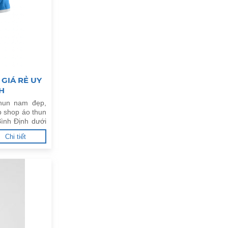
GIÁ RẺ UY
H
hun nam đẹp,
p shop áo thun
Bình Định dưới
Chi tiết