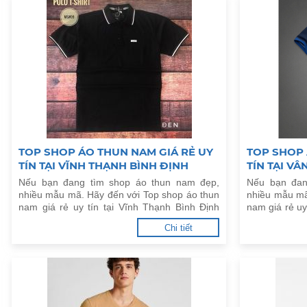
TOP SHOP ÁO THUN NAM GIÁ RẺ UY
TOP SHOP 
TÍN TẠI VĨNH THẠNH BÌNH ĐỊNH
TÍN TẠI V
Nếu bạn đang tìm shop áo thun nam đẹp,
Nếu bạn đan
nhiều mẫu mã. Hãy đến với Top shop áo thun
nhiều mẫu mã
nam giá rẻ uy tín tại Vĩnh Thạnh Bình Định
nam giá rẻ uy
dưới đây.
đây.
Chi tiết