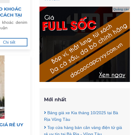
O KHOÁC
Quảng cáo
CÁCH TẠI
o khoác denim
huận
Chi tiết
Mới nhất
Bảng giá xe Kia tháng 10/2025 tại Bà
Rịa Vũng Tàu
GIÁ RẺ UY
Top cửa hàng bán cân vàng điện tử giá
rẻ uy tín tại Bà Rịa - Vũng Tàu