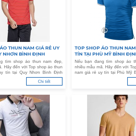
ÁO THUN NAM GIÁ RẺ UY
TOP SHOP ÁO THUN NAM 
UY NHƠN BÌNH ĐỊNH
TÍN TẠI PHÙ MỸ BÌNH ĐỊN
g tìm shop áo thun nam đẹp,
Nếu bạn đang tìm shop áo t
. Hãy đến với Top shop áo thun
nhiều mẫu mã. Hãy đến với To
uy tín tại Quy Nhơn Bình Định
nam giá rẻ uy tín tại Phù Mỹ 
đây.
Chi tiết