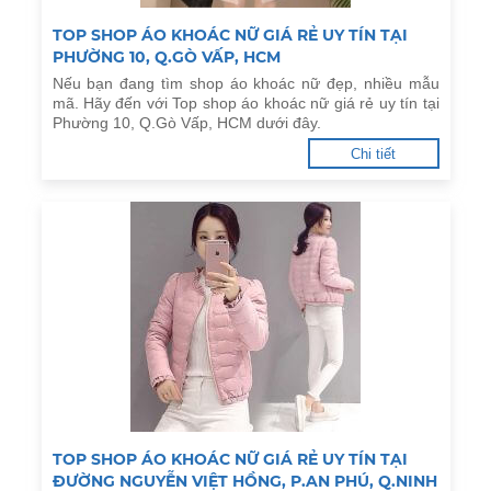
TOP SHOP ÁO KHOÁC NỮ GIÁ RẺ UY TÍN TẠI
PHƯỜNG 10, Q.GÒ VẤP, HCM
Nếu bạn đang tìm shop áo khoác nữ đẹp, nhiều mẫu
mã. Hãy đến với Top shop áo khoác nữ giá rẻ uy tín tại
Phường 10, Q.Gò Vấp, HCM dưới đây.
Chi tiết
TOP SHOP ÁO KHOÁC NỮ GIÁ RẺ UY TÍN TẠI
ĐƯỜNG NGUYỄN VIỆT HỒNG, P.AN PHÚ, Q.NINH