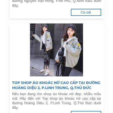
đường Nguyễn Việt Hồng, P.An Phú, Q.Ninh Kiều dưới
đây.
Chi tiết
TOP SHOP ÁO KHOÁC NỮ CAO CẤP TẠI ĐƯỜNG
HOÀNG DIỆU 2, P.LINH TRUNG, Q.THỦ ĐỨC
Nếu bạn đang tìm shop áo khoác nữ đẹp, nhiều mẫu
mã. Hãy đến với Top shop áo khoác nữ cao cấp tại
đường Hoàng Diệu 2, P.Linh Trung, Q.Thủ Đức dưới
đây.