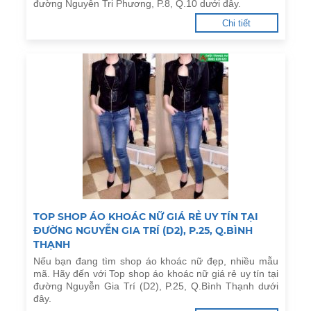
đường Nguyễn Tri Phương, P.8, Q.10 dưới đây.
Chi tiết
TOP SHOP ÁO KHOÁC NỮ GIÁ RẺ UY TÍN TẠI
ĐƯỜNG NGUYỄN GIA TRÍ (D2), P.25, Q.BÌNH
THẠNH
Nếu bạn đang tìm shop áo khoác nữ đẹp, nhiều mẫu
mã. Hãy đến với Top shop áo khoác nữ giá rẻ uy tín tại
đường Nguyễn Gia Trí (D2), P.25, Q.Bình Thạnh dưới
đây.