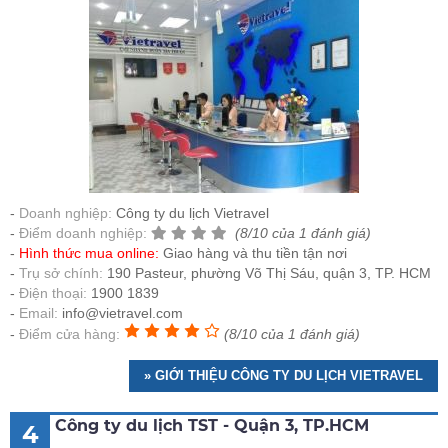
Doanh nghiệp:
Công ty du lịch Vietravel
Điểm doanh nghiệp:
(8/10 của 1 đánh giá)
Hình thức mua online:
Giao hàng và thu tiền tận nơi
Trụ sở chính:
190 Pasteur, phường Võ Thị Sáu, quận 3, TP. HCM
Điện thoại:
1900 1839
Email:
info@vietravel.com
Điểm cửa hàng:
(8/10 của 1 đánh giá)
» GIỚI THIỆU CÔNG TY DU LỊCH VIETRAVEL
Công ty du lịch TST - Quận 3, TP.HCM
4