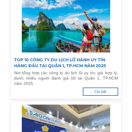
TOP 10 CÔNG TY DU LỊCH LỮ HÀNH UY TÍN
HÀNG ĐẦU TẠI QUẬN 1, TP.HCM NĂM 2025
Nơi tổng hợp các công ty du lịch lữ uy tín, giá hợp lý,
được nhiều người đánh giá tốt tại Quận 1, TP.HCM
năm 2025
Chi tiết