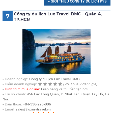
» GIỚI THIỆU CÔNG TY DU LỊCH PYS
Công ty du lịch Lux Travel DMC - Quận 4,
7
TP.HCM
Doanh nghiệp:
Công ty du lịch Lux Travel DMC
Điểm doanh nghiệp:
(9/10 của 2 đánh giá)
Hình thức mua online:
Giao hàng và thu tiền tận nơi
Trụ sở chính:
456 Lạc Long Quân, P. Nhật Tân, Quận Tây Hồ, Hà
Nội.
Điện thoại:
+84-336-276-996
Email:
sales@luxurytravel.vn