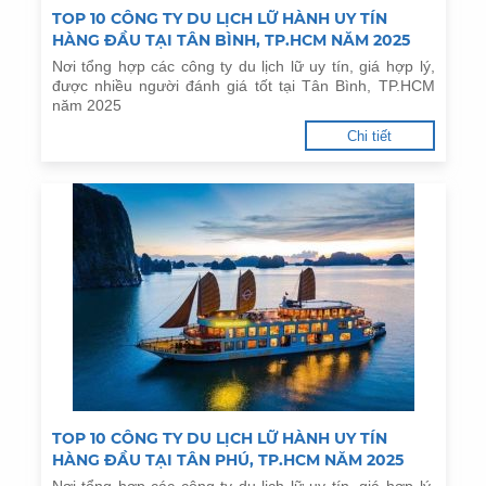
TOP 10 CÔNG TY DU LỊCH LỮ HÀNH UY TÍN
HÀNG ĐẦU TẠI TÂN BÌNH, TP.HCM NĂM 2025
Nơi tổng hợp các công ty du lịch lữ uy tín, giá hợp lý,
được nhiều người đánh giá tốt tại Tân Bình, TP.HCM
năm 2025
Chi tiết
TOP 10 CÔNG TY DU LỊCH LỮ HÀNH UY TÍN
HÀNG ĐẦU TẠI TÂN PHÚ, TP.HCM NĂM 2025