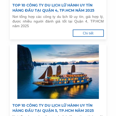
TOP 10 CÔNG TY DU LỊCH LỮ HÀNH UY TÍN
HÀNG ĐẦU TẠI QUẬN 4, TP.HCM NĂM 2025
Nơi tổng hợp các công ty du lịch lữ uy tín, giá hợp lý,
được nhiều người đánh giá tốt tại Quận 4, TP.HCM
năm 2025
Chi tiết
TOP 10 CÔNG TY DU LỊCH LỮ HÀNH UY TÍN
HÀNG ĐẦU TẠI QUẬN 5, TP.HCM NĂM 2025