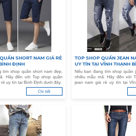
QUẦN SHORT NAM GIÁ RẺ
TOP SHOP QUẦN JEAN NA
 BÌNH ĐỊNH
UY TÍN TẠI VĨNH THẠNH 
 tìm shop quần short nam đẹp,
Nếu bạn đang tìm shop quần 
ã. Hãy đến với Top shop quần
nhiều mẫu mã. Hãy đến với 
rẻ uy tín tại Bình Định dưới đây.
jean nam giá rẻ uy tín tại V
Định dưới đây.
Chi tiết