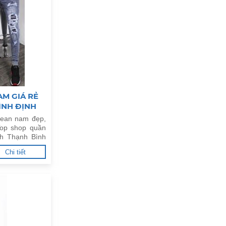
M GIÁ RẺ
BÌNH ĐỊNH
jean nam đẹp,
Top shop quần
ĩnh Thạnh Bình
Chi tiết