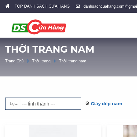
TOP DANH SÁCH CỬA HÀNG
danhsachcuahang.com@gmai
THỜI TRANG NAM
Trang Chủ
Thời trang
Thời trang nam
Lọc:
Giày dép nam