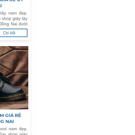
I
 tây nam đẹp,
 shop giày tây
 Đồng Nai dưới
Chi tiết
M GIÁ RẺ
NG NAI
boot nam đẹp,
Top shop giày