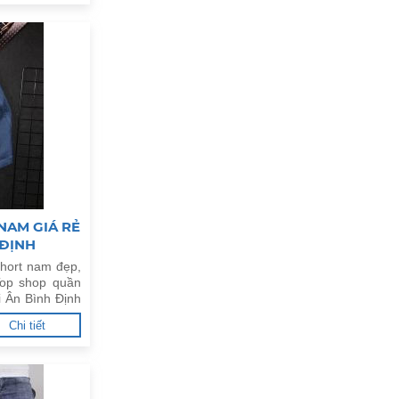
NAM GIÁ RẺ
 ĐỊNH
hort nam đẹp,
Top shop quần
i Ân Bình Định
Chi tiết