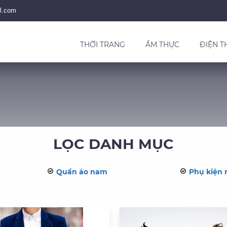
l.com
THỜI TRANG
ẨM THỰC
ĐIỆN T
LỌC DANH MỤC
Quần áo nam
Phụ kiện