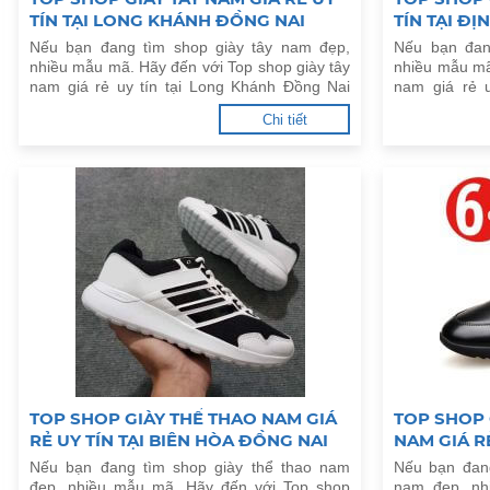
TÍN TẠI LONG KHÁNH ĐỒNG NAI
TÍN TẠI Đ
Nếu bạn đang tìm shop giày tây nam đẹp,
Nếu bạn đan
nhiều mẫu mã. Hãy đến với Top shop giày tây
nhiều mẫu mã
nam giá rẻ uy tín tại Long Khánh Đồng Nai
nam giá rẻ 
dưới đây.
dưới đây.
Chi tiết
TOP SHOP GIÀY THỂ THAO NAM GIÁ
TOP SHOP 
RẺ UY TÍN TẠI BIÊN HÒA ĐỒNG NAI
NAM GIÁ RẺ
ĐỒNG NAI
Nếu bạn đang tìm shop giày thể thao nam
Nếu bạn đang
đẹp, nhiều mẫu mã. Hãy đến với Top shop
nam đẹp, nh