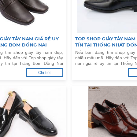
GIÀY TÂY NAM GIÁ RẺ UY
TOP SHOP GIÀY TÂY NAM 
RẢNG BOM ĐỒNG NAI
TÍN TẠI THỐNG NHẤT ĐỒ
g tìm shop giày tây nam đẹp,
Nếu bạn đang tìm shop giày
. Hãy đến với Top shop giày tây
nhiều mẫu mã. Hãy đến với Top
uy tín tại Trảng Bom Đồng Nai
nam giá rẻ uy tín tại Thống 
dưới đây.
Chi tiết