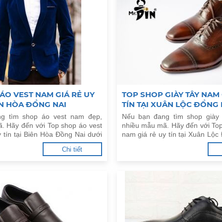
ÁO VEST NAM GIÁ RẺ UY
TOP SHOP GIÀY TÂY NAM 
IÊN HÒA ĐỒNG NAI
TÍN TẠI XUÂN LỘC ĐỒNG 
g tìm shop áo vest nam đẹp,
Nếu bạn đang tìm shop giày
. Hãy đến với Top shop áo vest
nhiều mẫu mã. Hãy đến với Top
 tín tại Biên Hòa Đồng Nai dưới
nam giá rẻ uy tín tại Xuân Lộc
đây.
Chi tiết