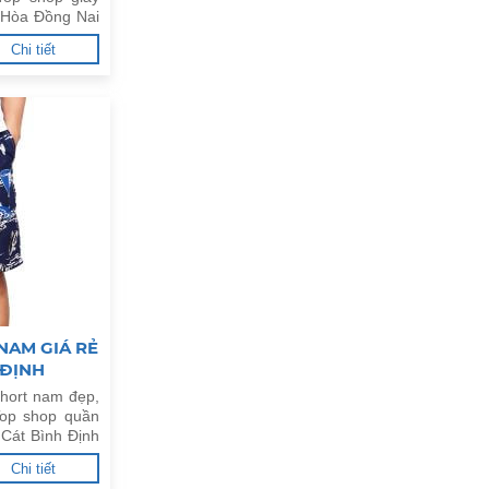
n Hòa Đồng Nai
Chi tiết
NAM GIÁ RẺ
 ĐỊNH
hort nam đẹp,
Top shop quần
 Cát Bình Định
Chi tiết