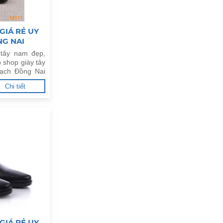
GIÁ RẺ UY
NG NAI
 tây nam đẹp,
 shop giày tây
rạch Đồng Nai
Chi tiết
GIÁ RẺ UY