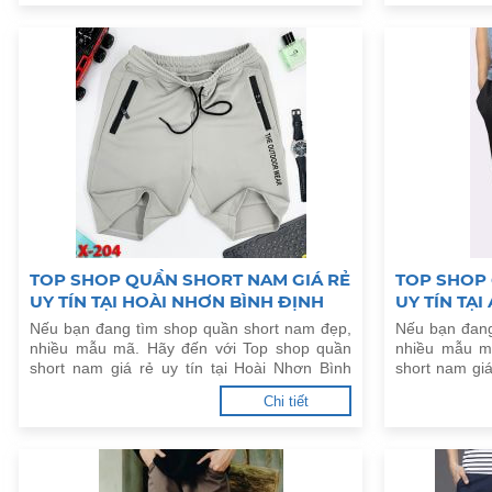
TOP SHOP QUẦN SHORT NAM GIÁ RẺ
TOP SHOP 
UY TÍN TẠI HOÀI NHƠN BÌNH ĐỊNH
UY TÍN TẠ
Nếu bạn đang tìm shop quần short nam đẹp,
Nếu bạn đang
nhiều mẫu mã. Hãy đến với Top shop quần
nhiều mẫu m
short nam giá rẻ uy tín tại Hoài Nhơn Bình
short nam giá
Định dưới đây.
dưới đây.
Chi tiết