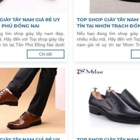
GIÀY TÂY NAM GIÁ RẺ UY
TOP SHOP GIÀY TÂY NAM 
ÂN PHÚ ĐỒNG NAI
TÍN TẠI NHƠN TRẠCH ĐỒ
g tìm shop giày tây nam đẹp,
Nếu bạn đang tìm shop giày
. Hãy đến với Top shop giày tây
nhiều mẫu mã. Hãy đến với Top
y tín tại Tân Phú Đồng Nai dưới
nam giá rẻ uy tín tại Nhơn T
dưới đây.
Chi tiết
GIÀY TÂY NAM GIÁ RẺ UY
TOP SHOP GIÀY TÂY NAM 