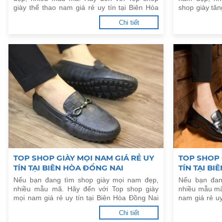
giày thể thao nam giá rẻ uy tín tại Biên Hòa
shop giày tăn
Đồng Nai dưới đây.
Biên Hòa Đồn
Chi tiết
TOP SHOP GIÀY MỌI NAM GIÁ RẺ UY
TOP SHOP 
TÍN TẠI BIÊN HÒA ĐỒNG NAI
TÍN TẠI B
Nếu bạn đang tìm shop giày mọi nam đẹp,
Nếu bạn đan
nhiều mẫu mã. Hãy đến với Top shop giày
nhiều mẫu mã
mọi nam giá rẻ uy tín tại Biên Hòa Đồng Nai
nam giá rẻ uy
dưới đây.
đây.
Chi tiết