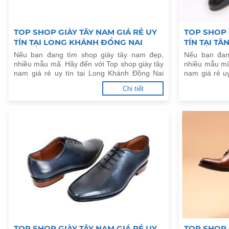
TOP SHOP GIÀY TÂY NAM GIÁ RẺ UY
TOP SHOP 
TÍN TẠI LONG KHÁNH ĐỒNG NAI
TÍN TẠI T
Nếu bạn đang tìm shop giày tây nam đẹp,
Nếu bạn đan
nhiều mẫu mã. Hãy đến với Top shop giày tây
nhiều mẫu mã
nam giá rẻ uy tín tại Long Khánh Đồng Nai
nam giá rẻ u
dưới đây.
đây.
Chi tiết
TOP SHOP GIÀY TÂY NAM GIÁ RẺ UY
TOP SHOP 