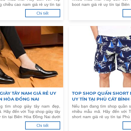
g chiều cao nam giá rẻ uy tín tại
boot nam giá rẻ uy tín tại Biê
g Nai dưới đây.
dưới đây.
Chi tiết
GIÀY TÂY NAM GIÁ RẺ UY
TOP SHOP QUẦN SHORT 
IÊN HÒA ĐỒNG NAI
UY TÍN TẠI PHÙ CÁT BÌNH
g tìm shop giày tây nam đẹp,
Nếu bạn đang tìm shop quần s
. Hãy đến với Top shop giày tây
nhiều mẫu mã. Hãy đến với 
 tín tại Biên Hòa Đồng Nai dưới
short nam giá rẻ uy tín tại Phù
dưới đây.
Chi tiết