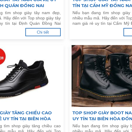
ỊNH QUÁN ĐỒNG NAI
TÍN TẠI CẨM MỸ ĐỒNG NA
g tìm shop giày tây nam đẹp,
Nếu bạn đang tìm shop giày
. Hãy đến với Top shop giày tây
nhiều mẫu mã. Hãy đến với Top
uy tín tại Định Quán Đồng Nai
nam giá rẻ uy tín tại Cẩm Mỹ
đây.
Chi tiết
GIÀY TĂNG CHIỀU CAO
TOP SHOP GIÀY BOOT NA
 UY TÍN TẠI BIÊN HÒA
UY TÍN TẠI BIÊN HÒA ĐỒ
 tìm shop giày tăng chiều cao
Nếu bạn đang tìm shop giày 
iều mẫu mã. Hãy đến với Top
nhiều mẫu mã. Hãy đến với 