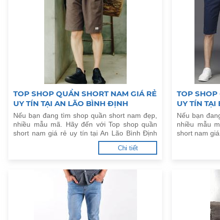
TOP SHOP QUẦN SHORT NAM GIÁ RẺ
TOP SHOP 
UY TÍN TẠI AN LÃO BÌNH ĐỊNH
UY TÍN TẠI
Nếu bạn đang tìm shop quần short nam đẹp,
Nếu bạn đang
nhiều mẫu mã. Hãy đến với Top shop quần
nhiều mẫu m
short nam giá rẻ uy tín tại An Lão Bình Định
short nam giá 
dưới đây.
Chi tiết