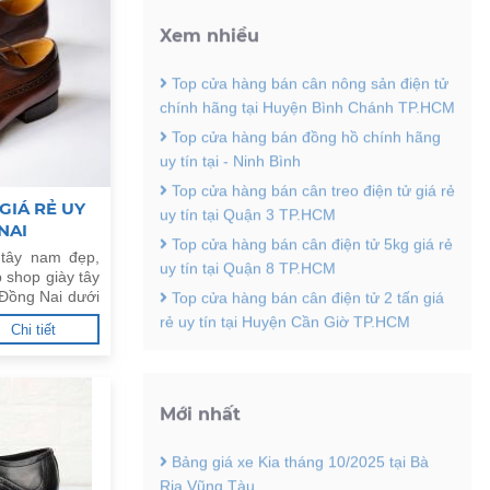
Top cửa hàng bán cân nông sản điện tử
chính hãng tại Huyện Bình Chánh TP.HCM
Top cửa hàng bán đồng hồ chính hãng
uy tín tại - Ninh Bình
Top cửa hàng bán cân treo điện tử giá rẻ
uy tín tại Quận 3 TP.HCM
GIÁ RẺ UY
Top cửa hàng bán cân điện tử 5kg giá rẻ
NAI
uy tín tại Quận 8 TP.HCM
 tây nam đẹp,
Top cửa hàng bán cân điện tử 2 tấn giá
 shop giày tây
rẻ uy tín tại Huyện Cần Giờ TP.HCM
 Đồng Nai dưới
Chi tiết
Mới nhất
Bảng giá xe Kia tháng 10/2025 tại Bà
Rịa Vũng Tàu
Top cửa hàng bán cân vàng điện tử giá