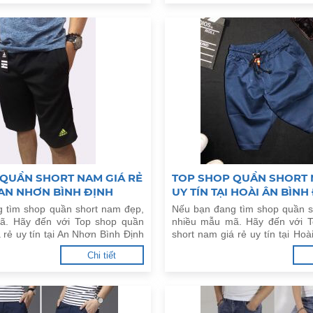
QUẦN SHORT NAM GIÁ RẺ
TOP SHOP QUẦN SHORT 
I AN NHƠN BÌNH ĐỊNH
UY TÍN TẠI HOÀI ÂN BÌNH
 tìm shop quần short nam đẹp,
Nếu bạn đang tìm shop quần s
ã. Hãy đến với Top shop quần
nhiều mẫu mã. Hãy đến với 
 rẻ uy tín tại An Nhơn Bình Định
short nam giá rẻ uy tín tại Hoà
dưới đây.
Chi tiết