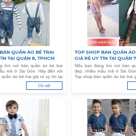
BÁN QUẦN ÁO BÉ TRAI
TOP SHOP BÁN QUẦN ÁO 
TÍN TẠI QUẬN 8, TPHCM
GIÁ RẺ UY TÍN TẠI QUẬN 
g tìm nơi bán quần áo bé trai
Nếu bạn đang tìm nơi bán qu
mẫu mã ở Sài Gòn. Hãy đến với
đẹp, nhiều mẫu mã ở Sài Gòn
quần áo bé trai giá rẻ uy tín tại
Top shop bán quần áo bé trai gi
M dưới đây.
Quận 7, TPHCM dưới đây.
Chi tiết