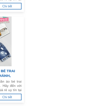
Chi tiết
BÉ TRAI
CHÁNH,
ần áo bé trai
. Hãy đến với
á rẻ uy tín tại
Chi tiết