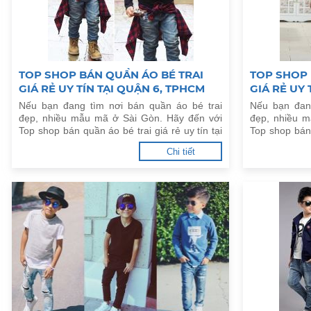
TOP SHOP BÁN QUẦN ÁO BÉ TRAI
TOP SHOP 
GIÁ RẺ UY TÍN TẠI QUẬN 6, TPHCM
GIÁ RẺ UY 
Nếu bạn đang tìm nơi bán quần áo bé trai
Nếu bạn đan
đẹp, nhiều mẫu mã ở Sài Gòn. Hãy đến với
đẹp, nhiều 
Top shop bán quần áo bé trai giá rẻ uy tín tại
Top shop bán 
Quận 6, TPHCM dưới đây.
Quận 5, TPHC
Chi tiết