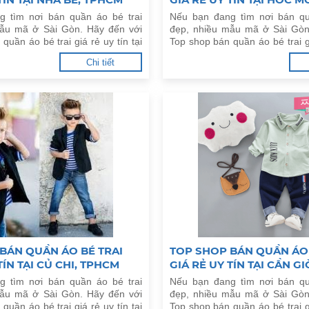
g tìm nơi bán quần áo bé trai
Nếu bạn đang tìm nơi bán qu
mẫu mã ở Sài Gòn. Hãy đến với
đẹp, nhiều mẫu mã ở Sài Gòn
quần áo bé trai giá rẻ uy tín tại
Top shop bán quần áo bé trai gi
M dưới đây.
Hóc Môn, TPHCM dưới đây.
Chi tiết
BÁN QUẦN ÁO BÉ TRAI
TOP SHOP BÁN QUẦN ÁO 
TÍN TẠI CỦ CHI, TPHCM
GIÁ RẺ UY TÍN TẠI CẦN G
g tìm nơi bán quần áo bé trai
Nếu bạn đang tìm nơi bán qu
mẫu mã ở Sài Gòn. Hãy đến với
đẹp, nhiều mẫu mã ở Sài Gòn
quần áo bé trai giá rẻ uy tín tại
Top shop bán quần áo bé trai gi