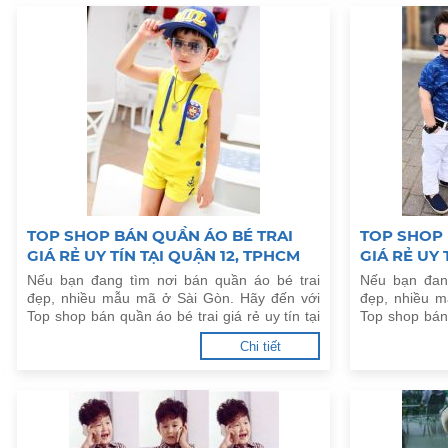
TOP SHOP BÁN QUẦN ÁO BÉ TRAI
TOP SHOP 
GIÁ RẺ UY TÍN TẠI QUẬN 12, TPHCM
GIÁ RẺ UY 
Nếu bạn đang tìm nơi bán quần áo bé trai
Nếu bạn đan
đẹp, nhiều mẫu mã ở Sài Gòn. Hãy đến với
đẹp, nhiều 
Top shop bán quần áo bé trai giá rẻ uy tín tại
Top shop bán 
Quận 12, TPHCM dưới đây.
Quận 11, TPH
Chi tiết