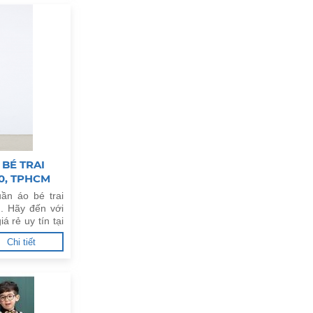
BÉ TRAI
10, TPHCM
ần áo bé trai
. Hãy đến với
á rẻ uy tín tại
Chi tiết