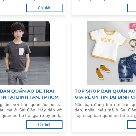
M dưới đây.
Cần Giờ, TPHCM dưới đây.
Chi tiết
BÁN QUẦN ÁO BÉ TRAI
TOP SHOP BÁN QUẦN ÁO 
TÍN TẠI BÌNH TÂN, TPHCM
GIÁ RẺ UY TÍN TẠI BÌNH 
TPHCM
g tìm nơi bán quần áo bé trai
Nếu bạn đang tìm nơi bán qu
mẫu mã ở Sài Gòn. Hãy đến với
đẹp, nhiều mẫu mã ở Sài Gòn
quần áo bé trai giá rẻ uy tín tại
Top shop bán quần áo bé trai gi
HCM dưới đây.
Bình Chánh, TPHCM dưới đây.
Chi tiết