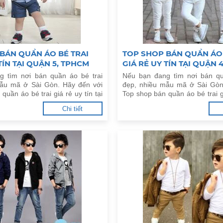
BÁN QUẦN ÁO BÉ TRAI
TOP SHOP BÁN QUẦN ÁO 
TÍN TẠI QUẬN 5, TPHCM
GIÁ RẺ UY TÍN TẠI QUẬN 
g tìm nơi bán quần áo bé trai
Nếu bạn đang tìm nơi bán qu
mẫu mã ở Sài Gòn. Hãy đến với
đẹp, nhiều mẫu mã ở Sài Gòn
quần áo bé trai giá rẻ uy tín tại
Top shop bán quần áo bé trai gi
M dưới đây.
Quận 4, TPHCM dưới đây.
Chi tiết