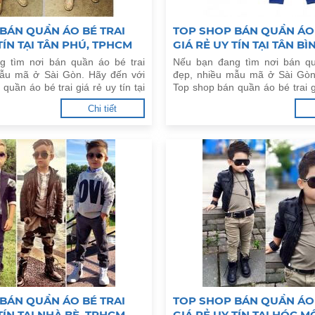
BÁN QUẦN ÁO BÉ TRAI
TOP SHOP BÁN QUẦN ÁO 
TÍN TẠI TÂN PHÚ, TPHCM
GIÁ RẺ UY TÍN TẠI TÂN B
g tìm nơi bán quần áo bé trai
Nếu bạn đang tìm nơi bán qu
mẫu mã ở Sài Gòn. Hãy đến với
đẹp, nhiều mẫu mã ở Sài Gòn
quần áo bé trai giá rẻ uy tín tại
Top shop bán quần áo bé trai gi
CM dưới đây.
Tân Bình, TPHCM dưới đây.
Chi tiết
BÁN QUẦN ÁO BÉ TRAI
TOP SHOP BÁN QUẦN ÁO 
TÍN TẠI NHÀ BÈ, TPHCM
GIÁ RẺ UY TÍN TẠI HÓC 