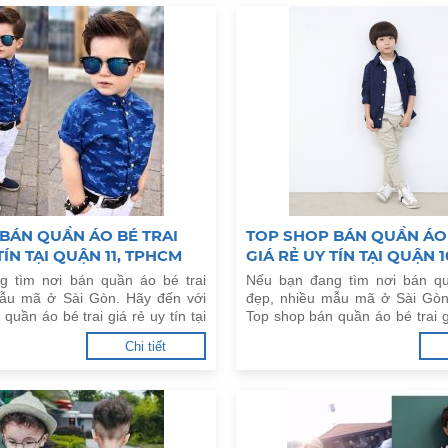
BÁN QUẦN ÁO BÉ TRAI
TOP SHOP BÁN QUẦN ÁO 
TÍN TẠI QUẬN 11, TPHCM
GIÁ RẺ UY TÍN TẠI QUẬN 
g tìm nơi bán quần áo bé trai
Nếu bạn đang tìm nơi bán qu
mẫu mã ở Sài Gòn. Hãy đến với
đẹp, nhiều mẫu mã ở Sài Gòn
quần áo bé trai giá rẻ uy tín tại
Top shop bán quần áo bé trai gi
CM dưới đây.
Quận 10, TPHCM dưới đây.
Chi tiết