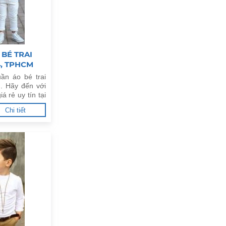
BÉ TRAI
4, TPHCM
ần áo bé trai
. Hãy đến với
á rẻ uy tín tại
Chi tiết