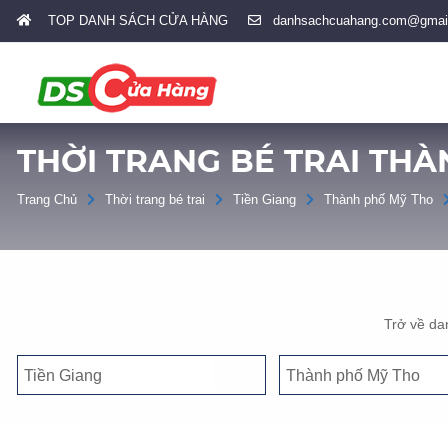
TOP DANH SÁCH CỬA HÀNG
danhsachcuahang.com@gmai
THỜI TRANG BÉ TRAI THÀ
Trang Chủ
Thời trang bé trai
Tiền Giang
Thành phố Mỹ Tho
Trở về da