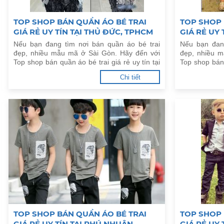
TOP SHOP BÁN QUẦN ÁO BÉ TRAI
TOP SHOP 
GIÁ RẺ UY TÍN TẠI THỦ ĐỨC, TPHCM
GIÁ RẺ UY 
Nếu bạn đang tìm nơi bán quần áo bé trai
Nếu bạn đan
đẹp, nhiều mẫu mã ở Sài Gòn. Hãy đến với
đẹp, nhiều 
Top shop bán quần áo bé trai giá rẻ uy tín tại
Top shop bán 
Thủ Đức, TPHCM dưới đây.
Tân Phú, TPH
Chi tiết
TOP SHOP BÁN QUẦN ÁO BÉ TRAI
TOP SHOP 
GIÁ RẺ UY TÍN TẠI PHÚ NHUẬN,
GIÁ RẺ UY 