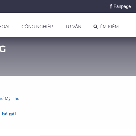
Fanpage
HOẠI
CÔNG NGHIỆP
TƯ VẤN
TÌM KIẾM
NG
phố Mỹ Tho
 bé gái