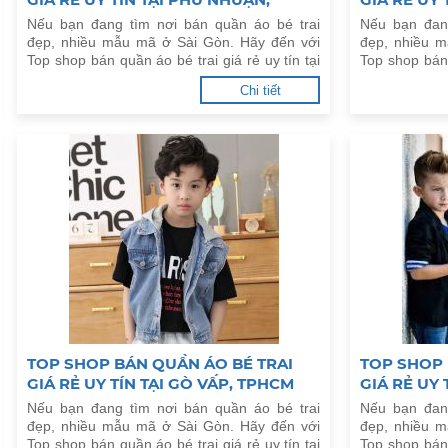
TPHCM
Nếu bạn đang tìm nơi bán quần áo bé trai
Nếu bạn đan
đẹp, nhiều mẫu mã ở Sài Gòn. Hãy đến với
đẹp, nhiều 
Top shop bán quần áo bé trai giá rẻ uy tín tại
Top shop bán 
Phú Nhuận, TPHCM dưới đây.
Nhà Bè, TPHC
Chi tiết
TOP SHOP BÁN QUẦN ÁO BÉ TRAI
TOP SHOP 
GIÁ RẺ UY TÍN TẠI GÒ VẤP, TPHCM
GIÁ RẺ UY 
Nếu bạn đang tìm nơi bán quần áo bé trai
Nếu bạn đan
đẹp, nhiều mẫu mã ở Sài Gòn. Hãy đến với
đẹp, nhiều 
Top shop bán quần áo bé trai giá rẻ uy tín tại
Top shop bán 