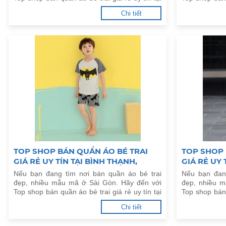
Gò Vấp, TPHCM dưới đây.
Củ Chi, TPHC
Chi tiết
TOP SHOP BÁN QUẦN ÁO BÉ TRAI
TOP SHOP 
GIÁ RẺ UY TÍN TẠI BÌNH THẠNH,
GIÁ RẺ UY 
TPHCM
Nếu bạn đang tìm nơi bán quần áo bé trai
Nếu bạn đan
đẹp, nhiều mẫu mã ở Sài Gòn. Hãy đến với
đẹp, nhiều 
Top shop bán quần áo bé trai giá rẻ uy tín tại
Top shop bán 
Bình Thạnh, TPHCM dưới đây.
Bình Tân, TP
Chi tiết