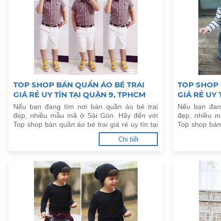
TOP SHOP BÁN QUẦN ÁO BÉ TRAI
TOP SHOP 
GIÁ RẺ UY TÍN TẠI QUẬN 9, TPHCM
GIÁ RẺ UY 
Nếu bạn đang tìm nơi bán quần áo bé trai
Nếu bạn đan
đẹp, nhiều mẫu mã ở Sài Gòn. Hãy đến với
đẹp, nhiều 
Top shop bán quần áo bé trai giá rẻ uy tín tại
Top shop bán 
Quận 9, TPHCM dưới đây.
Quận 8, TPHC
Chi tiết