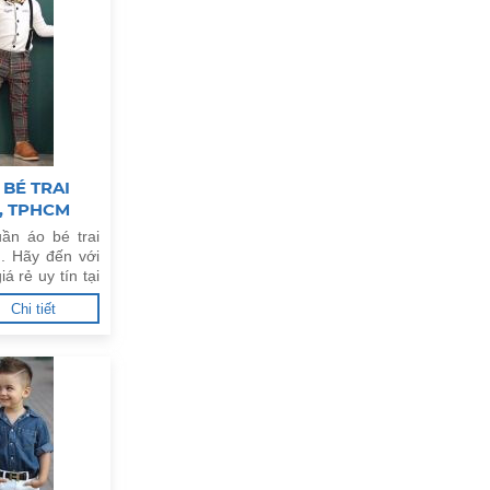
BÉ TRAI
7, TPHCM
ần áo bé trai
. Hãy đến với
á rẻ uy tín tại
Chi tiết