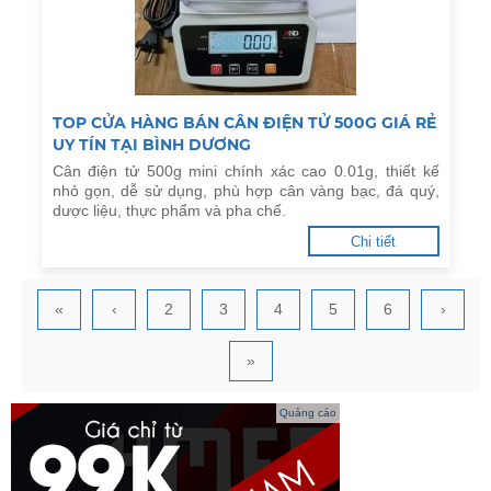
TOP CỬA HÀNG BÁN CÂN ĐIỆN TỬ 500G GIÁ RẺ
UY TÍN TẠI BÌNH DƯƠNG
Cân điện tử 500g mini chính xác cao 0.01g, thiết kế
nhỏ gọn, dễ sử dụng, phù hợp cân vàng bạc, đá quý,
dược liệu, thực phẩm và pha chế.
Chi tiết
«
‹
2
3
4
5
6
›
»
Quảng cáo