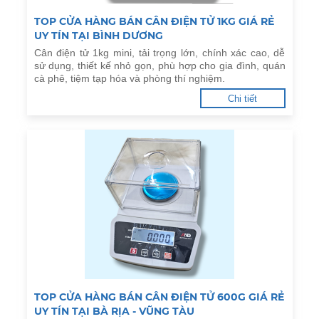
TOP CỬA HÀNG BÁN CÂN ĐIỆN TỬ 1KG GIÁ RẺ
UY TÍN TẠI BÌNH DƯƠNG
Cân điện tử 1kg mini, tải trọng lớn, chính xác cao, dễ
sử dụng, thiết kế nhỏ gọn, phù hợp cho gia đình, quán
cà phê, tiệm tạp hóa và phòng thí nghiệm.
Chi tiết
TOP CỬA HÀNG BÁN CÂN ĐIỆN TỬ 600G GIÁ RẺ
UY TÍN TẠI BÀ RỊA - VŨNG TÀU