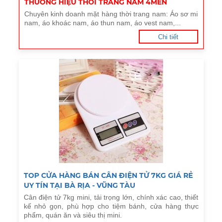
THƯƠNG HIỆU THỜI TRANG NAM 4MEN
Chuyên kinh doanh mặt hàng thời trang nam: Áo sơ mi
nam, áo khoác nam, áo thun nam, áo vest nam,...
Chi tiết
TOP CỬA HÀNG BÁN CÂN ĐIỆN TỬ 7KG GIÁ RẺ
UY TÍN TẠI BÀ RỊA - VŨNG TÀU
Cân điện tử 7kg mini, tải trọng lớn, chính xác cao, thiết
kế nhỏ gọn, phù hợp cho tiệm bánh, cửa hàng thực
phẩm, quán ăn và siêu thị mini.