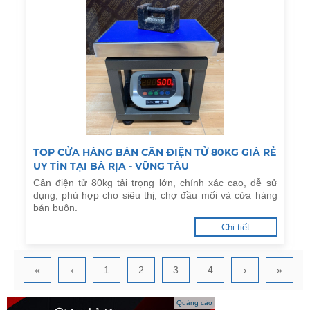
TOP CỬA HÀNG BÁN CÂN ĐIỆN TỬ 80KG GIÁ RẺ
UY TÍN TẠI BÀ RỊA - VŨNG TÀU
Cân điện tử 80kg tải trọng lớn, chính xác cao, dễ sử
dụng, phù hợp cho siêu thị, chợ đầu mối và cửa hàng
bán buôn.
Chi tiết
«
‹
1
2
3
4
›
»
Quảng cáo