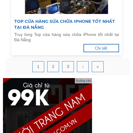
TOP CỬA HÀNG SỬA CHỮA IPHONE TỐT NHẤT
TẠI ĐÀ NẴNG
Truy lùng Top cửa hàng sửa chữa iPhone tốt nhất tại
Đà Nẵng
Chi tiết
1
2
3
›
»
Quảng cáo