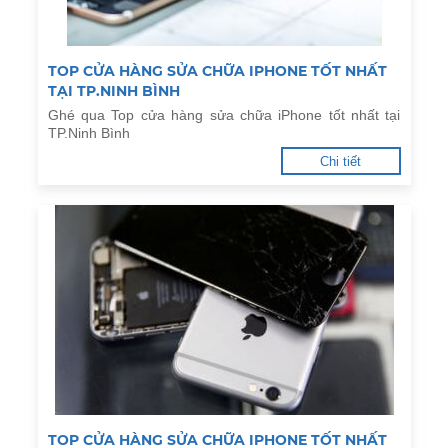
TOP CỬA HÀNG SỬA CHỮA IPHONE TỐT NHẤT
TẠI TP.NINH BÌNH
Ghé qua Top cửa hàng sửa chữa iPhone tốt nhất tại
TP.Ninh Bình
Chi tiết
TOP CỬA HÀNG SỬA CHỮA IPHONE TỐT NHẤT