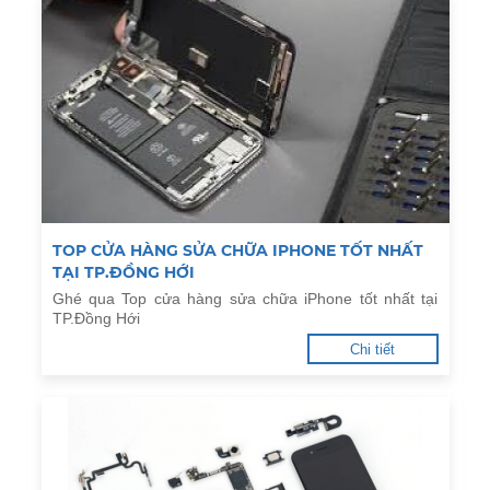
TOP CỬA HÀNG SỬA CHỮA IPHONE TỐT NHẤT
TẠI TP.ĐỒNG HỚI
Ghé qua Top cửa hàng sửa chữa iPhone tốt nhất tại
TP.Đồng Hới
Chi tiết