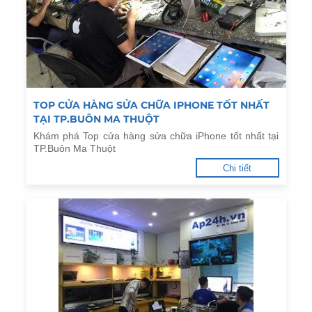
TOP CỬA HÀNG SỬA CHỮA IPHONE TỐT NHẤT
TẠI TP.BUÔN MA THUỘT
Khám phá Top cửa hàng sửa chữa iPhone tốt nhất tại
TP.Buôn Ma Thuột
Chi tiết