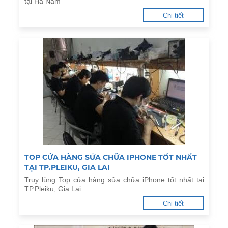
tại Hà Nam
Chi tiết
TOP CỬA HÀNG SỬA CHỮA IPHONE TỐT NHẤT
TẠI TP.PLEIKU, GIA LAI
Truy lùng Top cửa hàng sửa chữa iPhone tốt nhất tại
TP.Pleiku, Gia Lai
Chi tiết