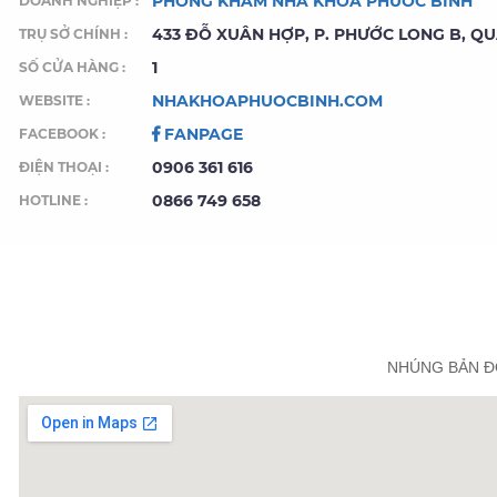
PHÒNG KHÁM NHA KHOA PHƯỚC BÌNH
DOANH NGHIỆP :
433 ĐỖ XUÂN HỢP, P. PHƯỚC LONG B, QU
TRỤ SỞ CHÍNH :
1
SỐ CỬA HÀNG :
NHAKHOAPHUOCBINH.COM
WEBSITE :
FANPAGE
FACEBOOK :
0906 361 616
ĐIỆN THOẠI :
0866 749 658
HOTLINE :
NHÚNG BẢN Đ