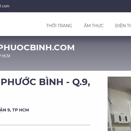
l.com
THỜI TRANG
ẨM THỰC
ĐIỆN T
APHUOCBINH.COM
TP.HCM
HƯỚC BÌNH - Q.9,
ẬN 9, TP HCM