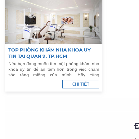
TOP PHÒNG KHÁM NHA KHOA UY
TÍN TẠI QUẬN 9, TP.HCM
Nếu bạn đang muốn tìm một phòng khám nha
khoa uy tín để an tâm hơn trong việc chăm
sóc răng miệng của mình. Hãy cùng
danhsachcuahang.com tham khảo top phòng
CHI TIẾT
khám nha khoa uy tín tại Quận 9, TP.HCM