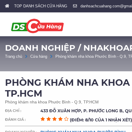
TOP DANH SÁCH CỬA HÀNG
danhsachcuahang.com@gmai
DOANH NGHIỆP / NHAKHO
Trang chủ
Cửa hàng
Phòng khám nha khoa Phước Bình - Q.9, 
PHÒNG KHÁM NHA KHOA P
TP.HCM
Phòng khám nha khoa Phước Bình - Q.9, TP.HCM
433 ĐỖ XUÂN HỢP, P. PHƯỚC LONG B, QU
ĐỊA CHỈ :
ĐÁNH GIÁ :
(ĐIỂM: 8/10 CỦA 1 NHẬN XÉT)