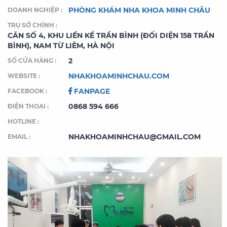
PHÒNG KHÁM NHA KHOA MINH CHÂU
DOANH NGHIỆP :
TRỤ SỞ CHÍNH :
CĂN SỐ 4, KHU LIỀN KỀ TRẦN BÌNH (ĐỐI DIỆN 158 TRẦN
BÌNH), NAM TỪ LIÊM, HÀ NỘI
2
SỐ CỬA HÀNG :
NHAKHOAMINHCHAU.COM
WEBSITE :
FANPAGE
FACEBOOK :
0868 594 666
ĐIỆN THOẠI :
HOTLINE :
NHAKHOAMINHCHAU@GMAIL.COM
EMAIL :