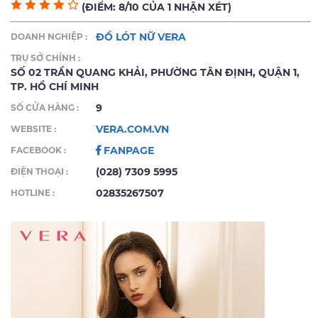
(ĐIỂM: 8/10 CỦA 1 NHẬN XÉT)
ĐỒ LÓT NỮ VERA
DOANH NGHIỆP :
TRỤ SỞ CHÍNH :
SỐ 02 TRẦN QUANG KHẢI, PHƯỜNG TÂN ĐỊNH, QUẬN 1,
TP. HỒ CHÍ MINH
9
SỐ CỬA HÀNG :
VERA.COM.VN
WEBSITE :
FANPAGE
FACEBOOK :
(028) 7309 5995
ĐIỆN THOẠI :
02835267507
HOTLINE :