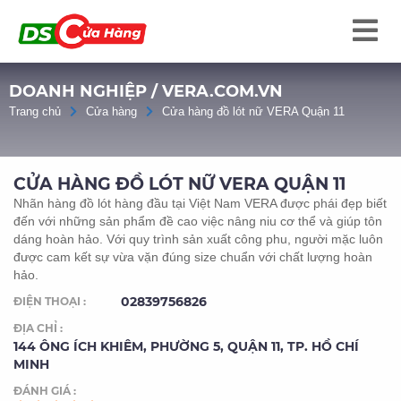
DOANH NGHIỆP / VERA.COM.VN
Trang chủ
Cửa hàng
Cửa hàng đồ lót nữ VERA Quận 11
CỬA HÀNG ĐỒ LÓT NỮ VERA QUẬN 11
Nhãn hàng đồ lót hàng đầu tại Việt Nam VERA được phái đẹp biết
đến với những sản phẩm đề cao việc nâng niu cơ thể và giúp tôn
dáng hoàn hảo. Với quy trình sản xuất công phu, người mặc luôn
được cam kết sự vừa vặn đúng size chuẩn với chất lượng hoàn
hảo.
02839756826
ĐIỆN THOẠI :
ĐỊA CHỈ :
144 ÔNG ÍCH KHIÊM, PHƯỜNG 5, QUẬN 11, TP. HỒ CHÍ
MINH
ĐÁNH GIÁ :