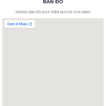
BẢN ĐỒ
NHÚNG BẢN ĐỒ DỰA TRÊN ĐỊA CHỈ CỬA HÀNG