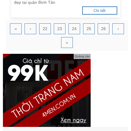
đẹp tại quận Bình Tân
Chi tiết
«
‹
22
23
24
25
26
›
»
Quảng cáo