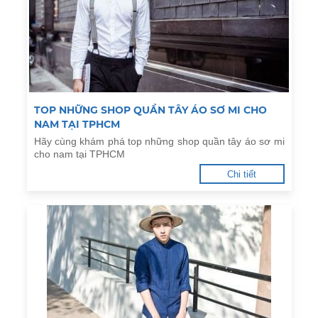
TOP NHỮNG SHOP QUẦN TÂY ÁO SƠ MI CHO
NAM TẠI TPHCM
Hãy cùng khám phá top những shop quần tây áo sơ mi
cho nam tại TPHCM
Chi tiết