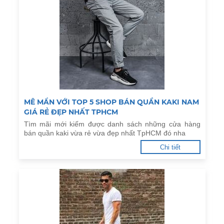
MÊ MẨN VỚI TOP 5 SHOP BÁN QUẦN KAKI NAM
GIÁ RẺ ĐẸP NHẤT TPHCM
Tìm mãi mới kiếm được danh sách những cửa hàng
bán quần kaki vừa rẻ vừa đẹp nhất TpHCM đó nha
Chi tiết