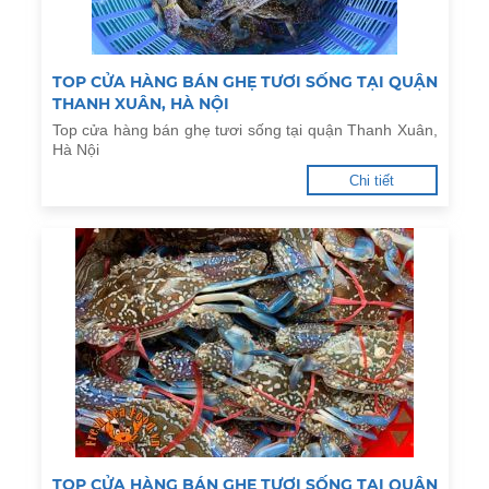
TOP CỬA HÀNG BÁN GHẸ TƯƠI SỐNG TẠI QUẬN
THANH XUÂN, HÀ NỘI
Top cửa hàng bán ghẹ tươi sống tại quận Thanh Xuân,
Hà Nội
Chi tiết
TOP CỬA HÀNG BÁN GHẸ TƯƠI SỐNG TẠI QUẬN