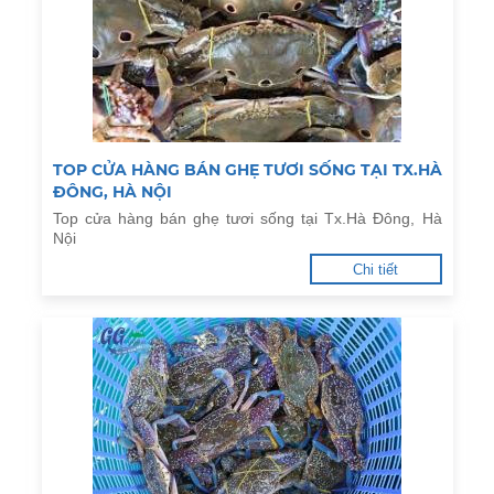
TOP CỬA HÀNG BÁN GHẸ TƯƠI SỐNG TẠI TX.HÀ
ĐÔNG, HÀ NỘI
Top cửa hàng bán ghẹ tươi sống tại Tx.Hà Đông, Hà
Nội
Chi tiết