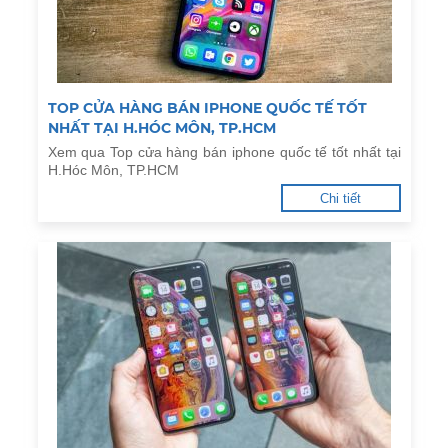
TOP CỬA HÀNG BÁN IPHONE QUỐC TẾ TỐT
NHẤT TẠI H.HÓC MÔN, TP.HCM
Xem qua Top cửa hàng bán iphone quốc tế tốt nhất tại
H.Hóc Môn, TP.HCM
Chi tiết