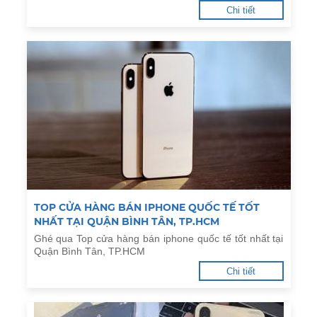
Chi tiết
TOP CỬA HÀNG BÁN IPHONE QUỐC TẾ TỐT
NHẤT TẠI QUẬN BÌNH TÂN, TP.HCM
Ghé qua Top cửa hàng bán iphone quốc tế tốt nhất tại
Quận Bình Tân, TP.HCM
Chi tiết