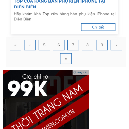
TOP CỬA HÀNG BÁN PHỤ KIỆN IPHONE TẠI
ĐIỆN BIÊN
Hãy khám khá Top cửa hàng bán phụ kiện iPhone tại
Điện Biên
Chi tiết
«
‹
5
6
7
8
9
›
»
Quảng cáo