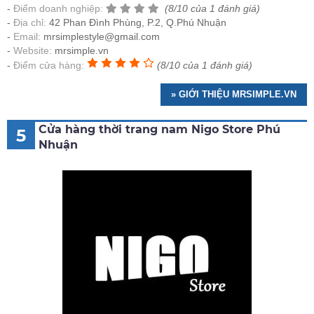
Điểm doanh nghiệp:
(8/10 của 1 đánh giá)
Địa chỉ:
42 Phan Đình Phùng, P.2, Q.Phú Nhuận
Email:
mrsimplestyle@gmail.com
Website:
mrsimple.vn
Điểm cửa hàng:
(8/10 của 1 đánh giá)
» GIỚI THIỆU MRSIMPLE.VN
Cửa hàng thời trang nam Nigo Store Phú
5
Nhuận