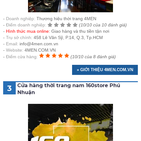
Doanh nghiệp:
Thương hiệu thời trang 4MEN
Điểm doanh nghiệp:
(10/10 của 10 đánh giá)
Hình thức mua online:
Giao hàng và thu tiền tận nơi
Trụ sở chính:
458 Lê Văn Sỹ, P.14, Q.3, Tp.HCM
Email:
info@4men.com.vn
Website:
4MEN.COM.VN
Điểm cửa hàng:
(10/10 của 8 đánh giá)
» GIỚI THIỆU 4MEN.COM.VN
Cửa hàng thời trang nam 160store Phú
3
Nhuận