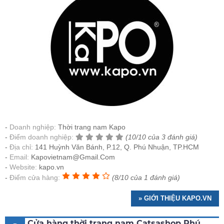
Doanh nghiệp:
Thời trang nam Kapo
Điểm doanh nghiệp:
(10/10 của 3 đánh giá)
Địa chỉ:
141 Huỳnh Văn Bánh, P.12, Q. Phú Nhuận, TP.HCM
Email:
Kapovietnam@Gmail.Com
Website:
kapo.vn
Điểm cửa hàng:
(8/10 của 1 đánh giá)
» GIỚI THIỆU KAPO.VN
Cửa hàng thời trang nam Catsashop Phú