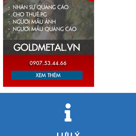
LƯU Ý