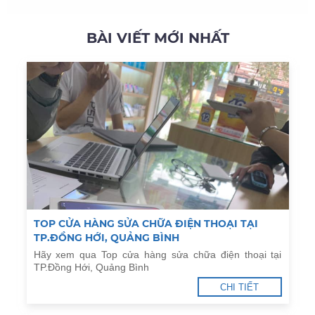
BÀI VIẾT MỚI NHẤT
TOP CỬA HÀNG SỬA CHỮA ĐIỆN THOẠI TẠI
TP.ĐỒNG HỚI, QUẢNG BÌNH
Hãy xem qua Top cửa hàng sửa chữa điện thoại tại
TP.Đồng Hới, Quảng Bình
CHI TIẾT