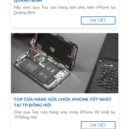
QUẢNG BÌNH
Hãy xem qua Top cửa hàng bán phụ kiện iPhone tại
Quảng Bình
CHI TIẾT
TOP CỬA HÀNG SỬA CHỮA IPHONE TỐT NHẤT
TẠI TP.ĐỒNG HỚI
Ghé qua Top cửa hàng sửa chữa iPhone tốt nhất tại
TP.Đồng Hới
CHI TIẾT