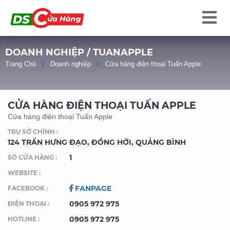
DOANH NGHIỆP / TUANAPPLE
Trang Chủ
Doanh nghiệp
Cửa hàng điện thoại Tuấn Apple
CỬA HÀNG ĐIỆN THOẠI TUẤN APPLE
Cửa hàng điện thoại Tuấn Apple
TRỤ SỞ CHÍNH :
124 TRẦN HƯNG ĐẠO, ĐỒNG HỚI, QUẢNG BÌNH
1
SỐ CỬA HÀNG :
WEBSITE :
FANPAGE
FACEBOOK :
0905 972 975
ĐIỆN THOẠI :
0905 972 975
HOTLINE :