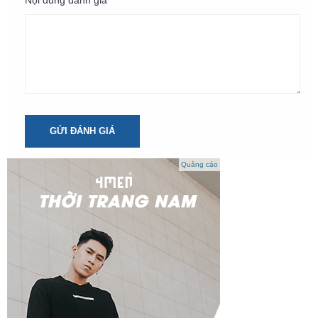
Nội dung đánh giá *
GỬI ĐÁNH GIÁ
Quảng cáo