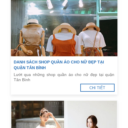
DANH SÁCH SHOP QUẦN ÁO CHO NỮ ĐẸP TẠI
QUẬN TÂN BÌNH
Lướt qua những shop quần áo cho nữ đẹp tại quận
Tân Bình
CHI TIẾT