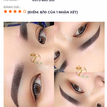
0373 865 555
ĐÁNH GIÁ :
(ĐIỂM: 8/10 CỦA 1 NHẬN XÉT)