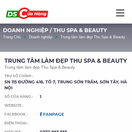
DOANH NGHIỆP / THU SPA & BEAUTY
Trang Chủ
Doanh nghiệp
Trung tâm làm đẹp Thu Spa & Beauty
TRUNG TÂM LÀM ĐẸP THU SPA & BEAUTY
Trung tâm làm đẹp Thu Spa & Beauty
TRỤ SỞ CHÍNH :
SN 115 ĐƯỜNG 416, TỔ 7, TRUNG SƠN TRẦM, SƠN TÂY, HÀ
NỘI
1
SỐ CỬA HÀNG :
WEBSITE :
FANPAGE
FACEBOOK :
ĐIỆN THOẠI :
HOTLINE :