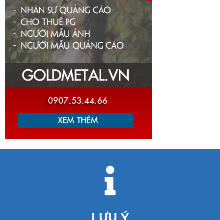
LƯU Ý