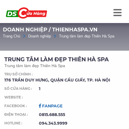
DOANH NGHIỆP / THIENHASPA.VN
Trang Chủ
Doanh nghiệp
Trung tâm làm đẹp Thiên Hà Spa
TRUNG TÂM LÀM ĐẸP THIÊN HÀ SPA
Trung tâm làm đẹp Thiên Hà Spa
TRỤ SỞ CHÍNH :
176 TRẦN DUY HƯNG, QUẬN CẦU GIẤY, TP. HÀ NỘI
1
SỐ CỬA HÀNG :
WEBSITE :
FANPAGE
FACEBOOK :
0815.688.555
ĐIỆN THOẠI :
094.343.9999
HOTLINE :