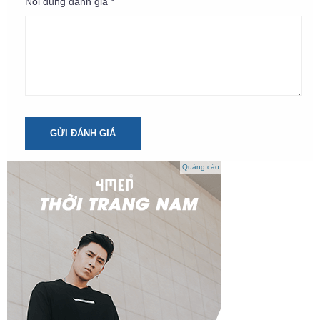
Nội dung đánh giá *
GỬI ĐÁNH GIÁ
Quảng cáo