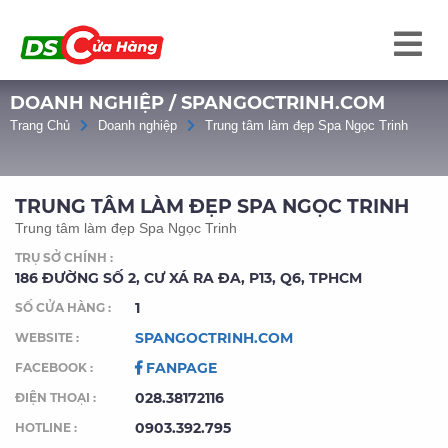
DOANH NGHIỆP / SPANGOCTRINH.COM
Trang Chủ
Doanh nghiệp
Trung tâm làm đẹp Spa Ngọc Trinh
TRUNG TÂM LÀM ĐẸP SPA NGỌC TRINH
Trung tâm làm đẹp Spa Ngọc Trinh
TRỤ SỞ CHÍNH :
186 ĐƯỜNG SỐ 2, CƯ XÁ RA ĐA, P13, Q6, TPHCM
1
SỐ CỬA HÀNG :
SPANGOCTRINH.COM
WEBSITE :
FANPAGE
FACEBOOK :
028.38172116
ĐIỆN THOẠI :
0903.392.795
HOTLINE :