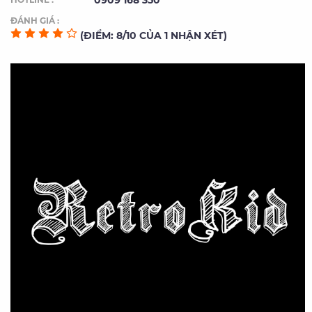
0909 168 350
ĐÁNH GIÁ :
(ĐIỂM: 8/10 CỦA 1 NHẬN XÉT)