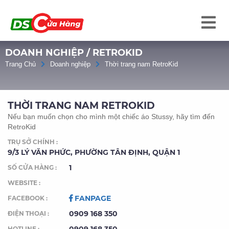
DOANH NGHIỆP / RETROKID
Trang Chủ
Doanh nghiệp
Thời trang nam RetroKid
THỜI TRANG NAM RETROKID
Nếu bạn muốn chọn cho mình một chiếc áo Stussy, hãy tìm đến
RetroKid
TRỤ SỞ CHÍNH :
9/3 LÝ VĂN PHỨC, PHƯỜNG TÂN ĐỊNH, QUẬN 1
1
SỐ CỬA HÀNG :
WEBSITE :
FANPAGE
FACEBOOK :
0909 168 350
ĐIỆN THOẠI :
HOTLINE :