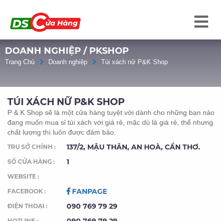
DOANH NGHIỆP / PKSHOP
Trang Chủ
Doanh nghiệp
Túi xách nữ P&K Shop
TÚI XÁCH NỮ P&K SHOP
P & K Shop sẽ là một cửa hàng tuyệt vời dành cho những bạn nào
đang muốn mua sỉ túi xách với giá rẻ, mặc dù là giá rẻ, thế nhưng
chất lượng thì luôn được đảm bảo.
137/2, MẬU THÂN, AN HOÀ, CẦN THƠ.
TRỤ SỞ CHÍNH :
1
SỐ CỬA HÀNG :
WEBSITE :
FANPAGE
FACEBOOK :
090 769 79 29
ĐIỆN THOẠI :
HOTLINE :