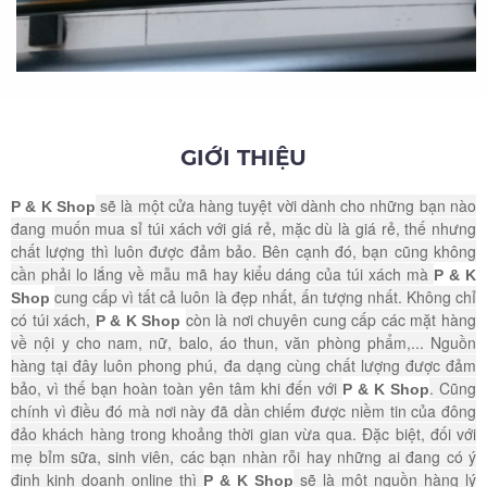
GIỚI THIỆU
sẽ là một cửa hàng tuyệt vời dành cho những bạn nào
P & K Shop
đang muốn mua sỉ túi xách với giá rẻ, mặc dù là giá rẻ, thế nhưng
chất lượng thì luôn được đảm bảo. Bên cạnh đó, bạn cũng không
cần phải lo lắng về mẫu mã hay kiểu dáng của túi xách mà
P & K
cung cấp vì tất cả luôn là đẹp nhất, ấn tượng nhất. Không chỉ
Shop
có túi xách,
còn là nơi chuyên cung cấp các mặt hàng
P & K Shop
về nội y cho nam, nữ, balo, áo thun, văn phòng phẩm,... Nguồn
hàng tại đây luôn phong phú, đa dạng cùng chất lượng được đảm
bảo, vì thế bạn hoàn toàn yên tâm khi đến với
. Cũng
P & K Shop
chính vì điều đó mà nơi này đã dần chiếm được niềm tin của đông
đảo khách hàng trong khoảng thời gian vừa qua. Đặc biệt, đối với
mẹ bỉm sữa, sinh viên, các bạn nhàn rỗi hay những ai đang có ý
định kinh doanh online thì
sẽ là một nguồn hàng lý
P & K Shop