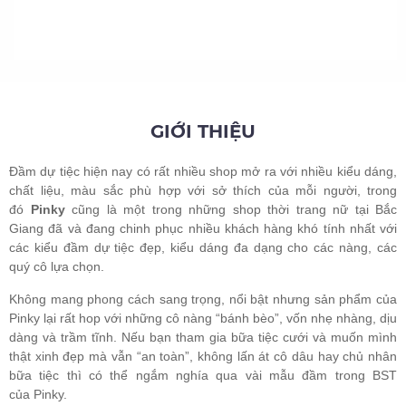
GIỚI THIỆU
Đầm dự tiệc hiện nay có rất nhiều shop mở ra với nhiều kiểu dáng,
chất liệu, màu sắc phù hợp với sở thích của mỗi người, trong
đó
Pinky
cũng là một trong những shop thời trang nữ tại Bắc
Giang đã và đang chinh phục nhiều khách hàng khó tính nhất với
các kiểu đầm dự tiệc đẹp, kiểu dáng đa dạng cho các nàng, các
quý cô lựa chọn.
Không mang phong cách sang trọng, nổi bật nhưng sản phẩm của
Pinky lại rất hop với những cô nàng “bánh bèo”, vốn nhẹ nhàng, dịu
dàng và trầm tĩnh. Nếu bạn tham gia bữa tiệc cưới và muốn mình
thật xinh đẹp mà vẫn “an toàn”, không lấn át cô dâu hay chủ nhân
bữa tiệc thì có thể ngắm nghía qua vài mẫu đầm trong BST
của Pinky.