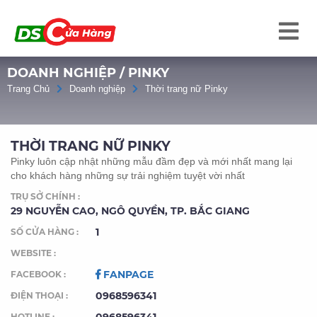
DOANH NGHIỆP / PINKY
Trang Chủ
Doanh nghiệp
Thời trang nữ Pinky
THỜI TRANG NỮ PINKY
Pinky luôn cập nhật những mẫu đầm đẹp và mới nhất mang lại
cho khách hàng những sự trải nghiệm tuyệt vời nhất
TRỤ SỞ CHÍNH :
29 NGUYỄN CAO, NGÔ QUYỀN, TP. BẮC GIANG
1
SỐ CỬA HÀNG :
WEBSITE :
FANPAGE
FACEBOOK :
0968596341
ĐIỆN THOẠI :
HOTLINE :