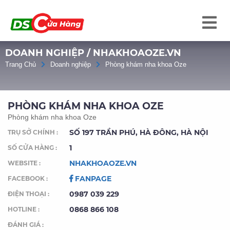
DOANH NGHIỆP / NHAKHOAOZE.VN
Trang Chủ
Doanh nghiệp
Phòng khám nha khoa Oze
PHÒNG KHÁM NHA KHOA OZE
Phòng khám nha khoa Oze
SỐ 197 TRẦN PHÚ, HÀ ĐÔNG, HÀ NỘI
TRỤ SỞ CHÍNH :
1
SỐ CỬA HÀNG :
NHAKHOAOZE.VN
WEBSITE :
FANPAGE
FACEBOOK :
0987 039 229
ĐIỆN THOẠI :
0868 866 108
HOTLINE :
ĐÁNH GIÁ :