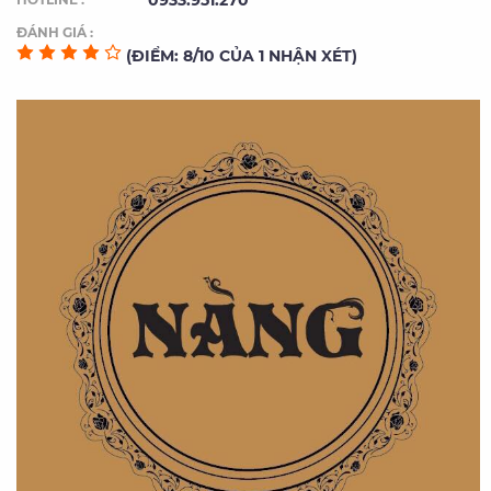
0933.951.270
ĐÁNH GIÁ :
(ĐIỂM: 8/10 CỦA 1 NHẬN XÉT)