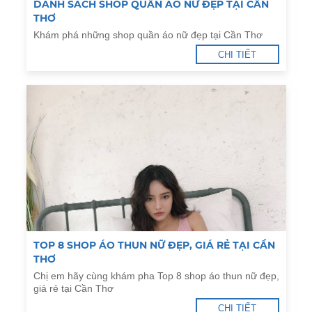
DANH SÁCH SHOP QUẦN ÁO NỮ ĐẸP TẠI CẦN
THƠ
Khám phá những shop quần áo nữ đẹp tại Cần Thơ
CHI TIẾT
TOP 8 SHOP ÁO THUN NỮ ĐẸP, GIÁ RẺ TẠI CẦN
THƠ
Chị em hãy cùng khám pha Top 8 shop áo thun nữ đẹp,
giá rẻ tại Cần Thơ
CHI TIẾT