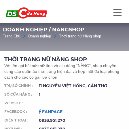
DOANH NGHIỆP / NANGSHOP
Trang Chủ
Doanh nghiệp
Thời trang nữ Nàng shop
THỜI TRANG NỮ NÀNG SHOP
Với tên gọi hết sức nữ tính và dịu dàng “NÀNG”, shop chuyên
cung cấp quần áo thời trang hiện đại và hợp mốt đủ loại phong
cách cho các cô gái lựa chọn
11 NGUYỄN VIỆT HỒNG, CẦN THƠ
TRỤ SỞ CHÍNH :
1
SỐ CỬA HÀNG :
WEBSITE :
FANPAGE
FACEBOOK :
0933.951.270
ĐIỆN THOẠI :
HOTLINE :