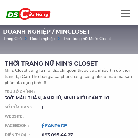
DOANH NGHIỆP / MINCLOSET
Trang Chủ
Doanh nghiệp
Thời trang nữ Min's Closet
THỜI TRANG NỮ MIN'S CLOSET
Mins Closet cũng là một địa chỉ quen thuộc của nhiều tín đồ thời
trang tại Cần Thơ bởi giá cả phải chăng, cùng nhiều mẫu mã sản
phẩm đa dạng tinh tế
TRỤ SỞ CHÍNH :
38/11 MẬU THÂN, AN PHÚ, NINH KIỀU CẦN THƠ
1
SỐ CỬA HÀNG :
WEBSITE :
FANPAGE
FACEBOOK :
093 895 44 27
ĐIỆN THOẠI :