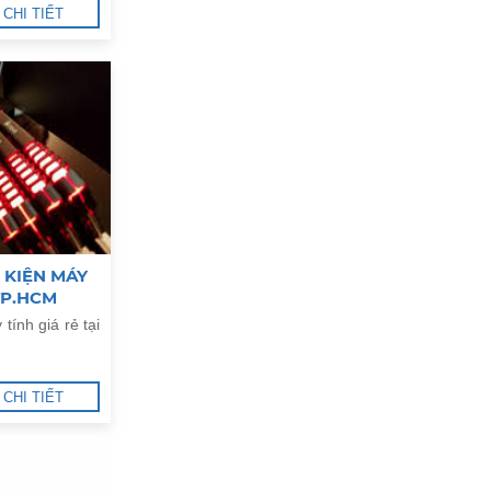
CHI TIẾT
 KIỆN MÁY
 TP.HCM
tính giá rẻ tại
CHI TIẾT