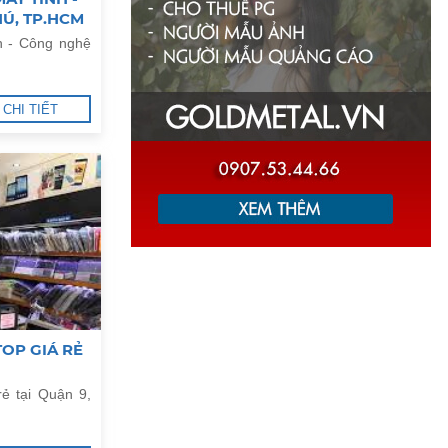
HÚ, TP.HCM
h - Công nghệ
CHI TIẾT
OP GIÁ RẺ
rẻ tại Quận 9,