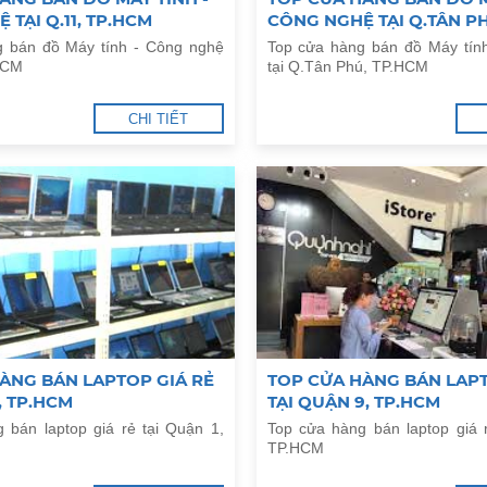
 TẠI Q.11, TP.HCM
CÔNG NGHỆ TẠI Q.TÂN P
g bán đồ Máy tính - Công nghệ
Top cửa hàng bán đồ Máy tín
.HCM
tại Q.Tân Phú, TP.HCM
CHI TIẾT
ÀNG BÁN LAPTOP GIÁ RẺ
TOP CỬA HÀNG BÁN LAPT
, TP.HCM
TẠI QUẬN 9, TP.HCM
 bán laptop giá rẻ tại Quận 1,
Top cửa hàng bán laptop giá 
TP.HCM