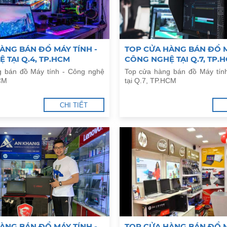
ÀNG BÁN ĐỒ MÁY TÍNH -
TOP CỬA HÀNG BÁN ĐỒ M
 TẠI Q.4, TP.HCM
CÔNG NGHỆ TẠI Q.7, TP.
g bán đồ Máy tính - Công nghệ
Top cửa hàng bán đồ Máy tín
HCM
tại Q.7, TP.HCM
CHI TIẾT
ÀNG BÁN ĐỒ MÁY TÍNH -
TOP CỬA HÀNG BÁN ĐỒ M