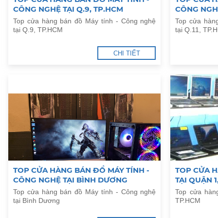
CÔNG NGHỆ TẠI Q.9, TP.HCM
CÔNG NGHỆ
Top cửa hàng bán đồ Máy tính - Công nghệ
Top cửa hàn
tại Q.9, TP.HCM
tại Q.11, TP
CHI TIẾT
TOP CỬA HÀNG BÁN ĐỒ MÁY TÍNH -
TOP CỬA H
CÔNG NGHỆ TẠI BÌNH DƯƠNG
TẠI QUẬN 1
Top cửa hàng bán đồ Máy tính - Công nghệ
Top cửa hàng
tại Bình Dương
TP.HCM