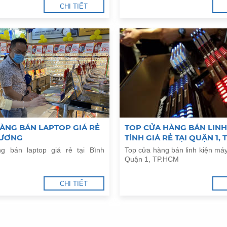
CHI TIẾT
ÀNG BÁN LAPTOP GIÁ RẺ
TOP CỬA HÀNG BÁN LINH
DƯƠNG
TÍNH GIÁ RẺ TẠI QUẬN 1,
g bán laptop giá rẻ tại Bình
Top cửa hàng bán linh kiện máy 
Quận 1, TP.HCM
CHI TIẾT