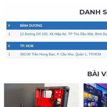
DANH 
#
BÌNH DƯƠNG
1
12 Đường DX 103, Xã Hiệp An, TP Thủ Dầu Một, Bình D
#
TP. HCM
1
391/30 Trần Hưng Đạo, P. Cầu Kho, Quận 1, TP.HCM
BÀI 