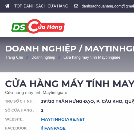
TOP DANH SÁCH CỬA HÀNG
danhsachcuahang.com@gmai
DOANH NGHIỆP / MAYTINHG
Trang Chủ
Doanh nghiệp
Cửa hàng máy tính Maytinhgiare
CỬA HÀNG MÁY TÍNH MAY
Cửa hàng máy tính Maytinhgiare
391/30 TRẦN HƯNG ĐẠO, P. CẦU KHO, QUẬ
TRỤ SỞ CHÍNH :
2
SỐ CỬA HÀNG :
MAYTINHGIARE.NET
WEBSITE :
FANPAGE
FACEBOOK :