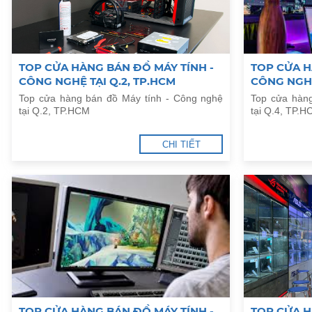
TOP CỬA HÀNG BÁN ĐỒ MÁY TÍNH -
TOP CỬA H
CÔNG NGHỆ TẠI Q.2, TP.HCM
CÔNG NGHỆ
Top cửa hàng bán đồ Máy tính - Công nghệ
Top cửa hàn
tại Q.2, TP.HCM
tại Q.4, TP.
CHI TIẾT
TOP CỬA HÀNG BÁN ĐỒ MÁY TÍNH -
TOP CỬA H