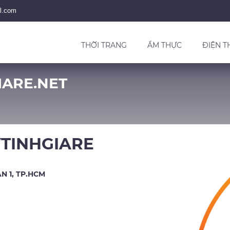
l.com
THỜI TRANG
ẨM THỰC
ĐIỆN T
IARE.NET
TINHGIARE
N 1, TP.HCM