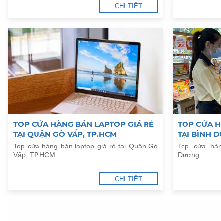
CHI TIẾT
TOP CỬA HÀNG BÁN LAPTOP GIÁ RẺ
TOP CỬA H
TẠI QUẬN GÒ VẤP, TP.HCM
TẠI BÌNH 
Top cửa hàng bán laptop giá rẻ tại Quận Gò
Top cửa hàn
Vấp, TP.HCM
Dương
CHI TIẾT