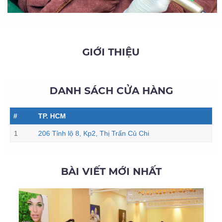
GIỚI THIỆU
DANH SÁCH CỬA HÀNG
#
TP. HCM
1
206 Tỉnh lộ 8, Kp2, Thị Trấn Củ Chi
BÀI VIẾT MỚI NHẤT