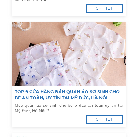
CHI TIẾT
TOP 9 CỬA HÀNG BÁN QUẦN ÁO SƠ SINH CHO
BÉ AN TOÀN, UY TÍN TẠI MỸ ĐỨC, HÀ NỘI
Mua quần áo sơ sinh cho bé ở đâu an toàn uy tín tại
Mỹ Đức, Hà Nội ?
CHI TIẾT