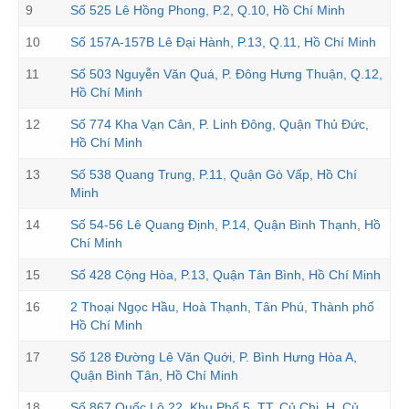
9
Số 525 Lê Hồng Phong, P.2, Q.10, Hồ Chí Minh
10
Số 157A-157B Lê Đại Hành, P.13, Q.11, Hồ Chí Minh
11
Số 503 Nguyễn Văn Quá, P. Đông Hưng Thuận, Q.12,
Hồ Chí Minh
12
Số 774 Kha Vạn Cân, P. Linh Đông, Quận Thủ Đức,
Hồ Chí Minh
13
Số 538 Quang Trung, P.11, Quận Gò Vấp, Hồ Chí
Minh
14
Số 54-56 Lê Quang Định, P.14, Quận Bình Thạnh, Hồ
Chí Minh
15
Số 428 Cộng Hòa, P.13, Quận Tân Bình, Hồ Chí Minh
16
2 Thoại Ngọc Hầu, Hoà Thạnh, Tân Phú, Thành phố
Hồ Chí Minh
17
Số 128 Đường Lê Văn Quới, P. Bình Hưng Hòa A,
Quận Bình Tân, Hồ Chí Minh
18
Số 867 Quốc Lộ 22, Khu Phố 5, TT. Củ Chi, H. Củ