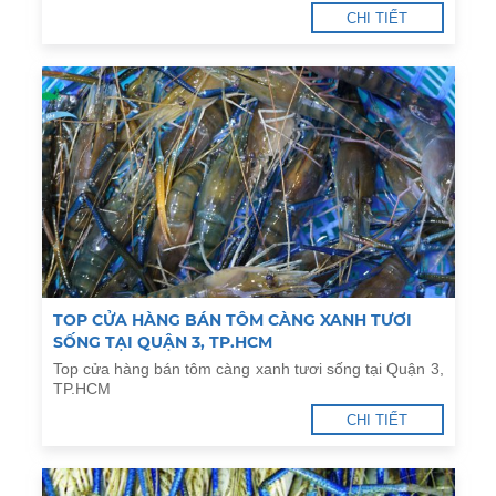
CHI TIẾT
TOP CỬA HÀNG BÁN TÔM CÀNG XANH TƯƠI
SỐNG TẠI QUẬN 3, TP.HCM
Top cửa hàng bán tôm càng xanh tươi sống tại Quận 3,
TP.HCM
CHI TIẾT