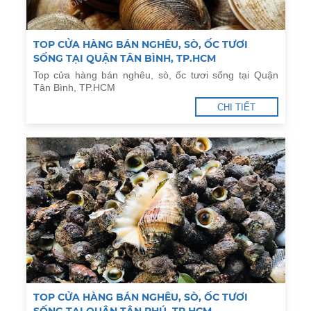
TOP CỬA HÀNG BÁN NGHÊU, SÒ, ỐC TƯƠI
SỐNG TẠI QUẬN TÂN BÌNH, TP.HCM
Top cửa hàng bán nghêu, sò, ốc tươi sống tại Quận
Tân Bình, TP.HCM
CHI TIẾT
TOP CỬA HÀNG BÁN NGHÊU, SÒ, ỐC TƯƠI
SỐNG TẠI QUẬN TÂN PHÚ, TP.HCM