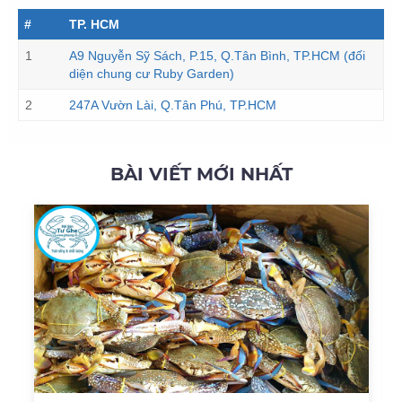
#
TP. HCM
1
A9 Nguyễn Sỹ Sách, P.15, Q.Tân Bình, TP.HCM (đối
diện chung cư Ruby Garden)
2
247A Vườn Lài, Q.Tân Phú, TP.HCM
BÀI VIẾT MỚI NHẤT