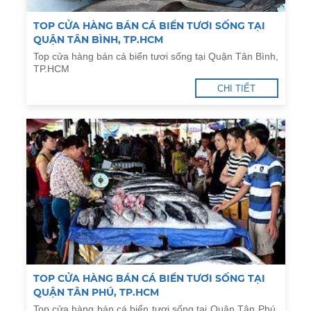
TOP CỬA HÀNG BÁN CÁ BIỂN TƯƠI SỐNG TẠI
QUẬN TÂN BÌNH, TP.HCM
Top cửa hàng bán cá biển tươi sống tại Quận Tân Bình,
TP.HCM
CHI TIẾT
TOP CỬA HÀNG BÁN CÁ BIỂN TƯƠI SỐNG TẠI
QUẬN TÂN PHÚ, TP.HCM
Top cửa hàng bán cá biển tươi sống tại Quận Tân Phú,