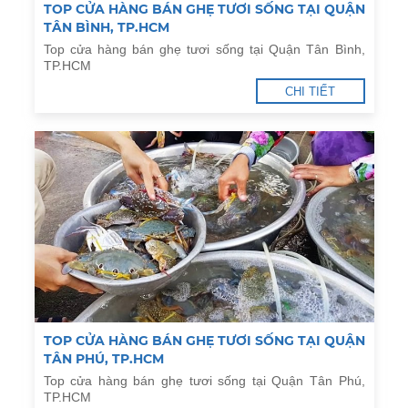
TOP CỬA HÀNG BÁN GHẸ TƯƠI SỐNG TẠI QUẬN
TÂN BÌNH, TP.HCM
Top cửa hàng bán ghẹ tươi sống tại Quận Tân Bình,
TP.HCM
CHI TIẾT
TOP CỬA HÀNG BÁN GHẸ TƯƠI SỐNG TẠI QUẬN
TÂN PHÚ, TP.HCM
Top cửa hàng bán ghẹ tươi sống tại Quận Tân Phú,
TP.HCM