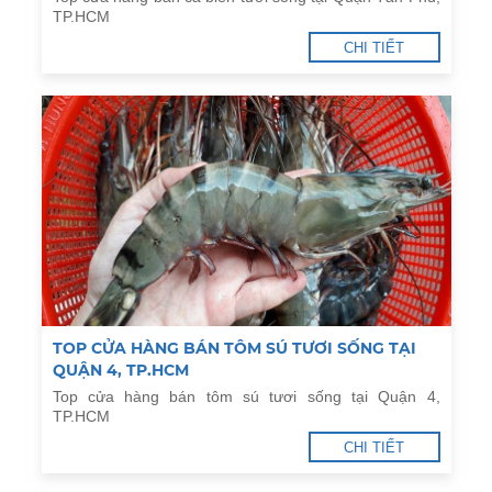
TP.HCM
CHI TIẾT
TOP CỬA HÀNG BÁN TÔM SÚ TƯƠI SỐNG TẠI
QUẬN 4, TP.HCM
Top cửa hàng bán tôm sú tươi sống tại Quận 4,
TP.HCM
CHI TIẾT