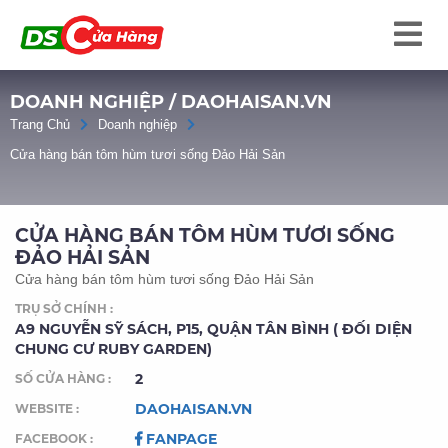
DOANH NGHIỆP / DAOHAISAN.VN
Trang Chủ
Doanh nghiệp
Cửa hàng bán tôm hùm tươi sống Đảo Hải Sản
CỬA HÀNG BÁN TÔM HÙM TƯƠI SỐNG
ĐẢO HẢI SẢN
Cửa hàng bán tôm hùm tươi sống Đảo Hải Sản
TRỤ SỞ CHÍNH :
A9 NGUYỄN SỸ SÁCH, P15, QUẬN TÂN BÌNH ( ĐỐI DIỆN
CHUNG CƯ RUBY GARDEN)
2
SỐ CỬA HÀNG :
DAOHAISAN.VN
WEBSITE :
FANPAGE
FACEBOOK :