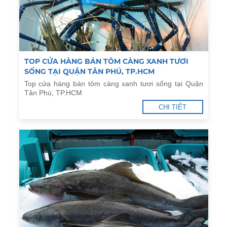
TOP CỬA HÀNG BÁN TÔM CÀNG XANH TƯƠI
SỐNG TẠI QUẬN TÂN PHÚ, TP.HCM
Top cửa hàng bán tôm càng xanh tươi sống tại Quận
Tân Phú, TP.HCM
CHI TIẾT