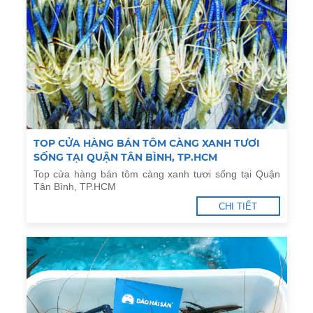
TOP CỬA HÀNG BÁN TÔM CÀNG XANH TƯƠI
SỐNG TẠI QUẬN TÂN BÌNH, TP.HCM
Top cửa hàng bán tôm càng xanh tươi sống tại Quận
Tân Bình, TP.HCM
CHI TIẾT