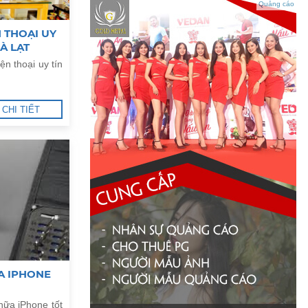
Quảng cáo
 THOẠI UY
À LẠT
n thoại uy tín
CHI TIẾT
A IPHONE
ữa iPhone tốt