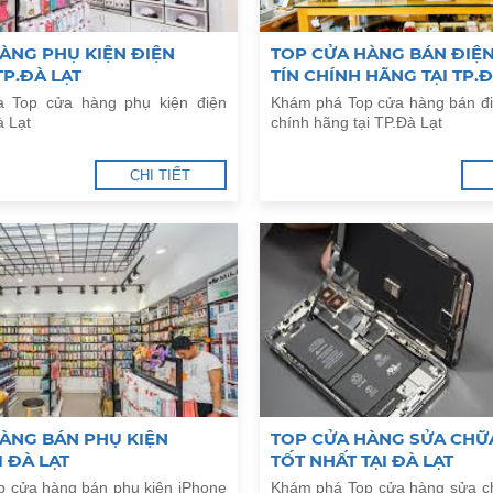
ÀNG PHỤ KIỆN ĐIỆN
TOP CỬA HÀNG BÁN ĐIỆN
TP.ĐÀ LẠT
TÍN CHÍNH HÃNG TẠI TP.Đ
 Top cửa hàng phụ kiện điện
Khám phá Top cửa hàng bán điệ
à Lạt
chính hãng tại TP.Đà Lạt
CHI TIẾT
ÀNG BÁN PHỤ KIỆN
TOP CỬA HÀNG SỬA CHỮ
I ĐÀ LẠT
TỐT NHẤT TẠI ĐÀ LẠT
 cửa hàng bán phụ kiện iPhone
Khám phá Top cửa hàng sửa ch