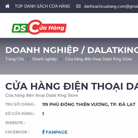
TOP DANH SÁCH CỬA HÀNG
danhsachcuahang.com@gmai
DOANH NGHIỆP / DALATKIN
Trang Chủ
Doanh nghiệp
Cửa hàng điện thoại Dalat King Store
CỬA HÀNG ĐIỆN THOẠI D
Cửa hàng điện thoại Dalat King Store
119 PHÙ ĐỔNG THIÊN VƯƠNG, TP. ĐÀ LẠT
TRỤ SỞ CHÍNH :
1
SỐ CỬA HÀNG :
WEBSITE :
FANPAGE
FACEBOOK :