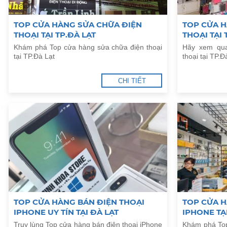
TOP CỬA HÀNG SỬA CHỮA ĐIỆN
TOP CỬA H
THOẠI TẠI TP.ĐÀ LẠT
THOẠI TẠI 
Khám phá Top cửa hàng sửa chữa điện thoại
Hãy xem qua
tại TP.Đà Lạt
thoại tại TP.Đ
CHI TIẾT
TOP CỬA HÀNG BÁN ĐIỆN THOẠI
TOP CỬA H
IPHONE UY TÍN TẠI ĐÀ LẠT
IPHONE TẠ
Truy lùng Top cửa hàng bán điện thoại iPhone
Khám phá Top