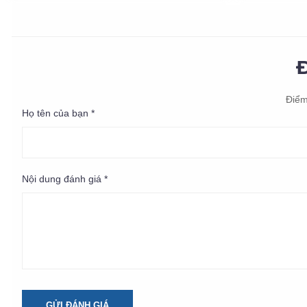
Điểm
Họ tên của bạn *
Nội dung đánh giá *
GỬI ĐÁNH GIÁ