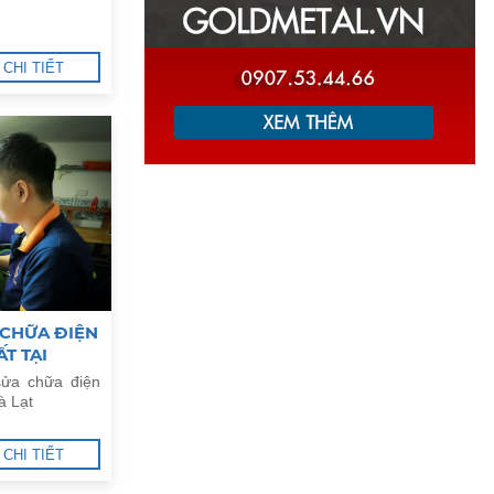
CHI TIẾT
 CHỮA ĐIỆN
T TẠI
ửa chữa điện
à Lạt
CHI TIẾT