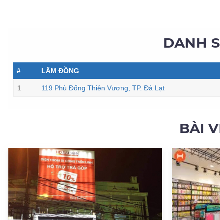
DANH 
#
LÂM ĐỒNG
1
119 Phù Đổng Thiên Vương, TP. Đà Lạt
BÀI 