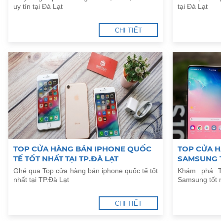
uy tín tại Đà Lạt
tại Đà Lạt
CHI TIẾT
TOP CỬA HÀNG BÁN IPHONE QUỐC
TOP CỬA H
TẾ TỐT NHẤT TẠI TP.ĐÀ LẠT
SAMSUNG T
Ghé qua Top cửa hàng bán iphone quốc tế tốt
Khám phá T
nhất tại TP.Đà Lạt
Samsung tốt n
CHI TIẾT