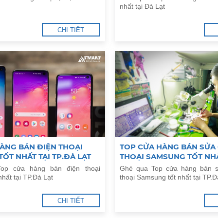
nhất tại Đà Lạt
CHI TIẾT
ÀNG BÁN ĐIỆN THOẠI
TOP CỬA HÀNG BÁN SỬA
ỐT NHẤT TẠI TP.ĐÀ LẠT
THOẠI SAMSUNG TỐT NHẤ
TP.ĐÀ LẠT
op cửa hàng bán điện thoại
Ghé qua Top cửa hàng bán s
hất tại TP.Đà Lạt
thoại Samsung tốt nhất tại TP.Đ
CHI TIẾT