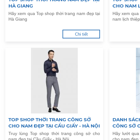
HÀ GIANG
CHO NAM L
LONG
Hãy xem qua Top shop thời trang nam đẹp tại
Hãy xem qua 
Hà Giang
nam lịch thiệ
Chi tiết
TOP SHOP THỜI TRANG CÔNG SỞ
DANH SÁC
CHO NAM ĐẸP TẠI CẦU GIẤY - HÀ NỘI
CÔNG SỞ C
HÒA
Truy lùng Top shop thời trang công sở cho
Hãy lướt qua
nam đẹp tại Cầu Giấy - Hà Nội
cho nam đẹp 