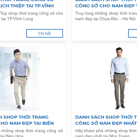
ỊCH THIỆP TẠI TP.VĨNH
CÔNG SỞ CHO NAM ĐẸP 
BỘC - HÀ NỘI
Top shop thời trang công sở cho
Truy lùng những shop thời tra
p tại TP.Vĩnh Long
nam đẹp tại Chùa Bộc - Hà Nội
Chi tiết
H SHOP THỜI TRANG
DANH SÁCH SHOP THỜI 
HO NAM ĐẸP TẠI BIÊN
CÔNG SỞ NAM ĐẸP NHẤT 
TRANG
 những shop thời trang công sở
Hãy khám phá những shop thời
tại Biên Hòa
nam đẹp nhất tại Nha Trang