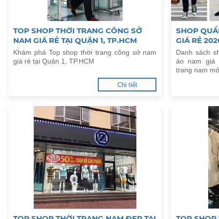
TOP SHOP THỜI TRANG CÔNG SỞ
SHOP QUẦ
NAM GIÁ RẺ TẠI QUẬN 1, TP.HCM
GIÁ RẺ 202
Khám phá Top shop thời trang công sở nam
Danh sách sh
giá rẻ tại Quận 1, TP.HCM
áo nam giá 
trang nam mớ
Chi tiết
TOP SHOP THỜI TRANG NAM ĐẸP TẠI
TOP SHOP