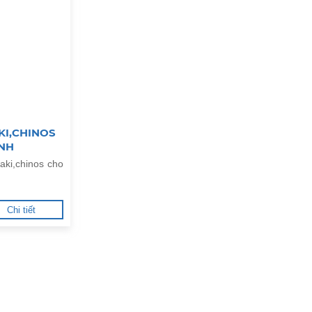
KI,CHINOS
ÌNH
ki,chinos cho
Chi tiết