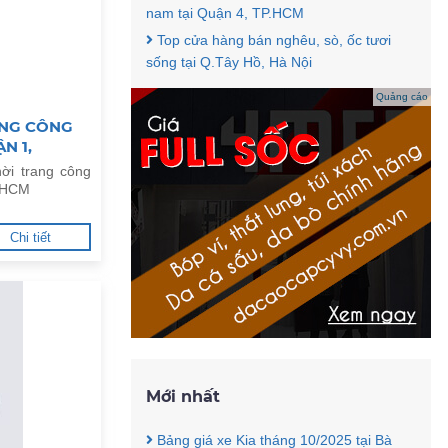
nam tại Quận 4, TP.HCM
Top cửa hàng bán nghêu, sò, ốc tươi
sống tại Q.Tây Hồ, Hà Nội
Quảng cáo
ANG CÔNG
N 1,
ời trang công
P.HCM
Chi tiết
Mới nhất
Bảng giá xe Kia tháng 10/2025 tại Bà