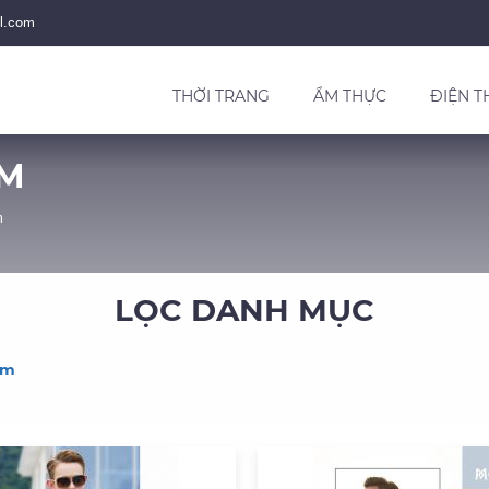
l.com
THỜI TRANG
ẨM THỰC
ĐIỆN T
AM
m
LỌC DANH MỤC
am