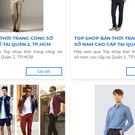
 THỜI TRANG CÔNG SỞ
TOP SHOP BÁN THỜI TR
Ẻ TẠI QUẬN 2, TP.HCM
SỞ NAM CAO CẤP TẠI QUẬ
TP.HCM
 Top shop thời trang công sở
Hãy xem qua Top shop bán th
ại Quận 2, TP.HCM
sở nam cao cấp tại Quận 1, T
Chi tiết