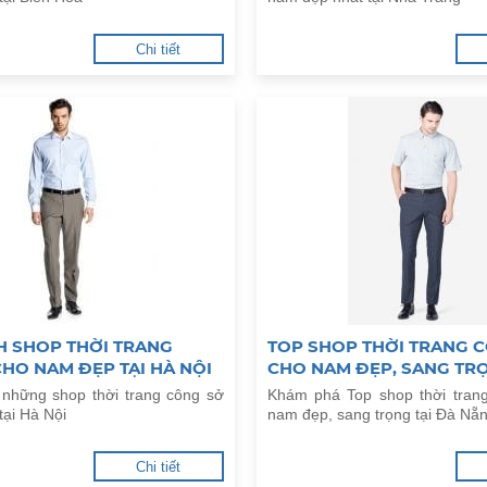
Chi tiết
H SHOP THỜI TRANG
TOP SHOP THỜI TRANG 
HO NAM ĐẸP TẠI HÀ NỘI
CHO NAM ĐẸP, SANG TRỌ
NẴNG
những shop thời trang công sở
Khám phá Top shop thời tran
tại Hà Nội
nam đẹp, sang trọng tại Đà Nẵ
Chi tiết