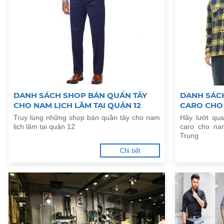
DANH SÁCH SHOP BÁN QUẦN TÂY
DANH SÁCH
CHO NAM LỊCH LÃM TẠI QUẬN 12
CARO CHO
ĐƯỜNG QU
Truy lùng những shop bán quần tây cho nam
Hãy lướt qu
lịch lãm tại quận 12
caro cho na
Trung
Chi tiết