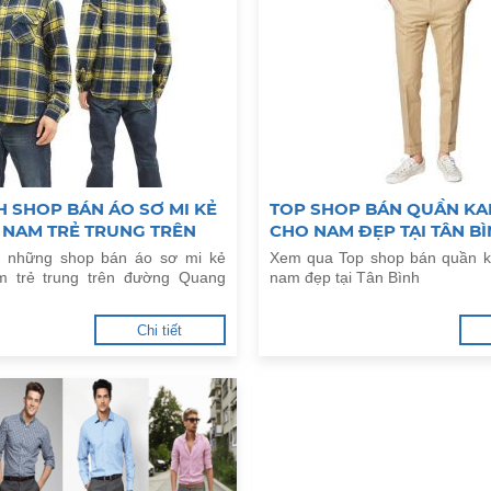
 SHOP BÁN ÁO SƠ MI KẺ
TOP SHOP BÁN QUẦN KA
 NAM TRẺ TRUNG TRÊN
CHO NAM ĐẸP TẠI TÂN B
ANG TRUNG
a những shop bán áo sơ mi kẻ
Xem qua Top shop bán quần ka
m trẻ trung trên đường Quang
nam đẹp tại Tân Bình
Chi tiết