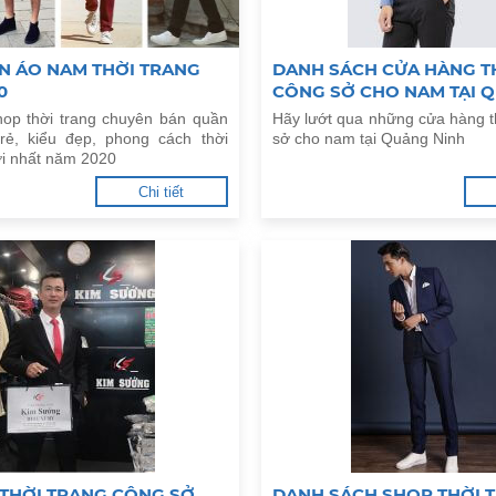
N ÁO NAM THỜI TRANG
DANH SÁCH CỬA HÀNG T
0
CÔNG SỞ CHO NAM TẠI 
op thời trang chuyên bán quần
Hãy lướt qua những cửa hàng t
rẻ, kiểu đẹp, phong cách thời
sở cho nam tại Quảng Ninh
i nhất năm 2020
Chi tiết
 THỜI TRANG CÔNG SỞ
DANH SÁCH SHOP THỜI 