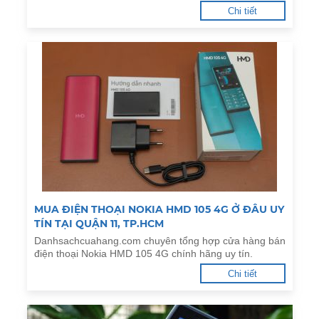
Chi tiết
MUA ĐIỆN THOẠI NOKIA HMD 105 4G Ở ĐÂU UY
TÍN TẠI QUẬN 11, TP.HCM
Danhsachcuahang.com chuyên tổng hợp cửa hàng bán
điện thoại Nokia HMD 105 4G chính hãng uy tín.
Chi tiết