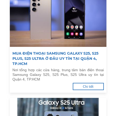
MUA ĐIỆN THOẠI SAMSUNG GALAXY S25, S25
PLUS, S25 ULTRA Ở ĐÂU UY TÍN TẠI QUẬN 4,
TP.HCM
Nơi tổng hợp các cửa hàng, trung tâm bán điện thoại
Samsung Galaxy S25, S25 Plus, S25 Ultra uy tín tại
Quận 4, TP.HCM
Chi tiết