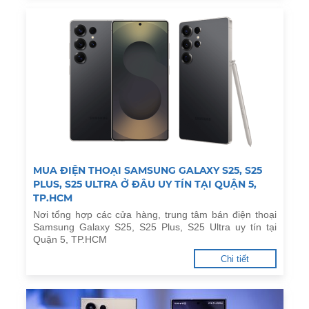
MUA ĐIỆN THOẠI SAMSUNG GALAXY S25, S25
PLUS, S25 ULTRA Ở ĐÂU UY TÍN TẠI QUẬN 5,
TP.HCM
Nơi tổng hợp các cửa hàng, trung tâm bán điện thoại
Samsung Galaxy S25, S25 Plus, S25 Ultra uy tín tại
Quận 5, TP.HCM
Chi tiết