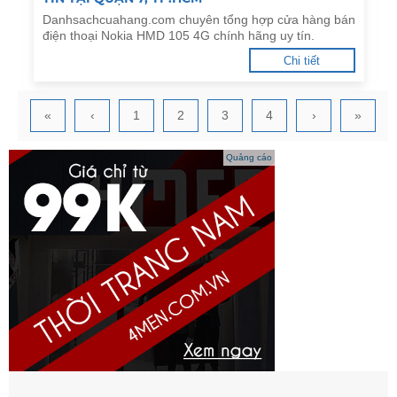
Danhsachcuahang.com chuyên tổng hợp cửa hàng bán
điện thoại Nokia HMD 105 4G chính hãng uy tín.
Chi tiết
«
‹
1
2
3
4
›
»
Quảng cáo