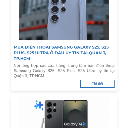
MUA ĐIỆN THOẠI SAMSUNG GALAXY S25, S25
PLUS, S25 ULTRA Ở ĐÂU UY TÍN TẠI QUẬN 3,
TP.HCM
Nơi tổng hợp các cửa hàng, trung tâm bán điện thoại
Samsung Galaxy S25, S25 Plus, S25 Ultra uy tín tại
Quận 3, TP.HCM
Chi tiết