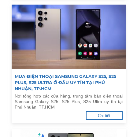
MUA ĐIỆN THOẠI SAMSUNG GALAXY S25, S25
PLUS, S25 ULTRA Ở ĐÂU UY TÍN TẠI PHÚ
NHUẬN, TP.HCM
Nơi tổng hợp các cửa hàng, trung tâm bán điện thoại
Samsung Galaxy S25, S25 Plus, S25 Ultra uy tín tại
Phú Nhuận, TP.HCM
Chi tiết