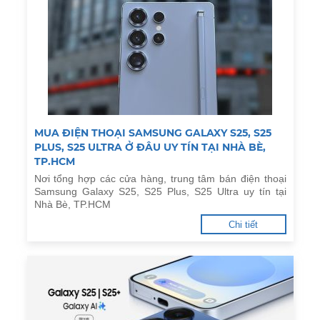
MUA ĐIỆN THOẠI SAMSUNG GALAXY S25, S25
PLUS, S25 ULTRA Ở ĐÂU UY TÍN TẠI NHÀ BÈ,
TP.HCM
Nơi tổng hợp các cửa hàng, trung tâm bán điện thoại
Samsung Galaxy S25, S25 Plus, S25 Ultra uy tín tại
Nhà Bè, TP.HCM
Chi tiết