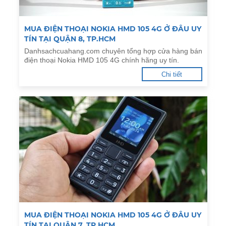
MUA ĐIỆN THOẠI NOKIA HMD 105 4G Ở ĐÂU UY
TÍN TẠI QUẬN 8, TP.HCM
Danhsachcuahang.com chuyên tổng hợp cửa hàng bán
điện thoại Nokia HMD 105 4G chính hãng uy tín.
Chi tiết
MUA ĐIỆN THOẠI NOKIA HMD 105 4G Ở ĐÂU UY
TÍN TẠI QUẬN 7, TP.HCM