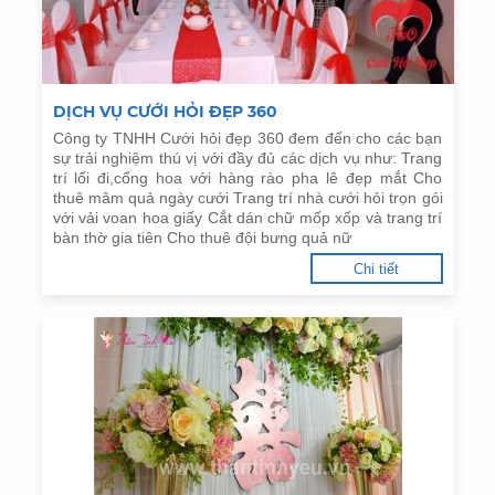
DỊCH VỤ CƯỚI HỎI ĐẸP 360
Công ty TNHH Cưới hỏi đẹp 360 đem đến cho các bạn
sự trải nghiệm thú vị với đầy đủ các dịch vụ như: Trang
trí lối đi,cổng hoa với hàng rào pha lê đẹp mắt Cho
thuê mâm quả ngày cưới Trang trí nhà cưới hỏi trọn gói
với vải voan hoa giấy Cắt dán chữ mốp xốp và trang trí
bàn thờ gia tiên Cho thuê đội bưng quả nữ
Chi tiết