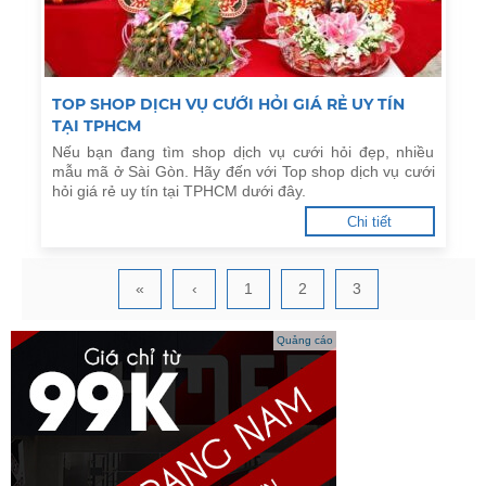
TOP SHOP DỊCH VỤ CƯỚI HỎI GIÁ RẺ UY TÍN
TẠI TPHCM
Nếu bạn đang tìm shop dịch vụ cưới hỏi đẹp, nhiều
mẫu mã ở Sài Gòn. Hãy đến với Top shop dịch vụ cưới
hỏi giá rẻ uy tín tại TPHCM dưới đây.
Chi tiết
«
‹
1
2
3
Quảng cáo