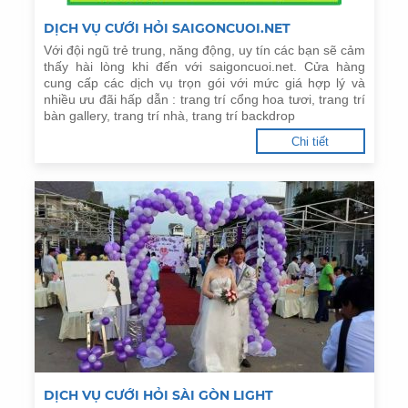
DỊCH VỤ CƯỚI HỎI SAIGONCUOI.NET
Với đội ngũ trẻ trung, năng động, uy tín các bạn sẽ cảm
thấy hài lòng khi đến với saigoncuoi.net. Cửa hàng
cung cấp các dịch vụ trọn gói với mức giá hợp lý và
nhiều ưu đãi hấp dẫn : trang trí cổng hoa tươi, trang trí
bàn gallery, trang trí nhà, trang trí backdrop
Chi tiết
DỊCH VỤ CƯỚI HỎI SÀI GÒN LIGHT