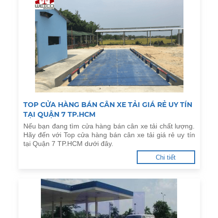
TOP CỬA HÀNG BÁN CÂN XE TẢI GIÁ RẺ UY TÍN
TẠI QUẬN 7 TP.HCM
Nếu bạn đang tìm cửa hàng bán cân xe tải chất lượng.
Hãy đến với Top cửa hàng bán cân xe tải giá rẻ uy tín
tại Quận 7 TP.HCM dưới đây.
Chi tiết