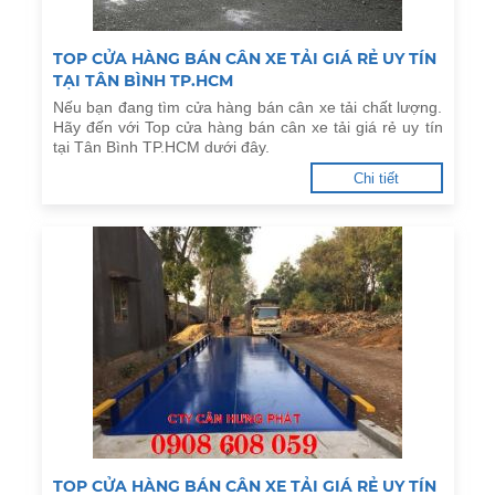
TOP CỬA HÀNG BÁN CÂN XE TẢI GIÁ RẺ UY TÍN
TẠI TÂN BÌNH TP.HCM
Nếu bạn đang tìm cửa hàng bán cân xe tải chất lượng.
Hãy đến với Top cửa hàng bán cân xe tải giá rẻ uy tín
tại Tân Bình TP.HCM dưới đây.
Chi tiết
TOP CỬA HÀNG BÁN CÂN XE TẢI GIÁ RẺ UY TÍN