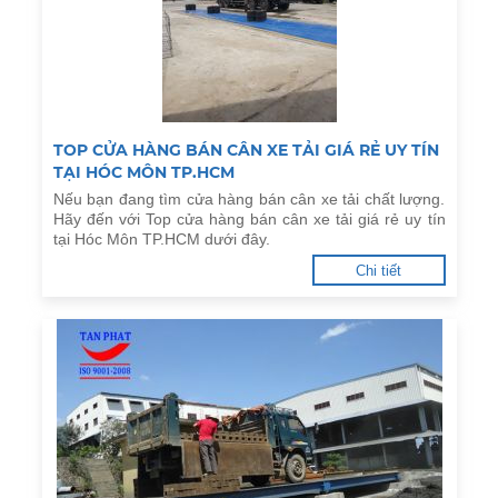
TOP CỬA HÀNG BÁN CÂN XE TẢI GIÁ RẺ UY TÍN
TẠI HÓC MÔN TP.HCM
Nếu bạn đang tìm cửa hàng bán cân xe tải chất lượng.
Hãy đến với Top cửa hàng bán cân xe tải giá rẻ uy tín
tại Hóc Môn TP.HCM dưới đây.
Chi tiết