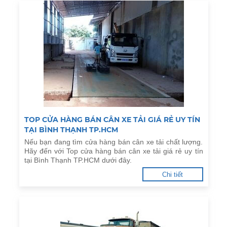
TOP CỬA HÀNG BÁN CÂN XE TẢI GIÁ RẺ UY TÍN
TẠI BÌNH THẠNH TP.HCM
Nếu bạn đang tìm cửa hàng bán cân xe tải chất lượng.
Hãy đến với Top cửa hàng bán cân xe tải giá rẻ uy tín
tại Bình Thạnh TP.HCM dưới đây.
Chi tiết