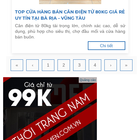
TOP CỬA HÀNG BÁN CÂN ĐIỆN TỬ 80KG GIÁ RẺ
UY TÍN TẠI BÀ RỊA - VŨNG TÀU
Cân điện tử 80kg tải trọng lớn, chính xác cao, dễ sử
dụng, phù hợp cho siêu thị, chợ đầu mối và cửa hàng
bán buôn.
Chi tiết
«
‹
1
2
3
4
›
»
Quảng cáo