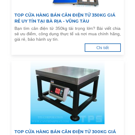
TOP CỬA HÀNG BÁN CÂN ĐIỆN TỬ 350KG GIÁ
RẺ UY TÍN TẠI BÀ RỊA - VŨNG TÀU
Bạn tìm cân điện tử 350kg tải trọng lớn? Bài viết chia
sẻ ưu điểm, công dụng thực tế và nơi mua chính hãng,
giá rẻ, bảo hành uy tín.
Chi tiết
TOP CỬA HÀNG BÁN CÂN ĐIỆN TỬ 300KG GIÁ