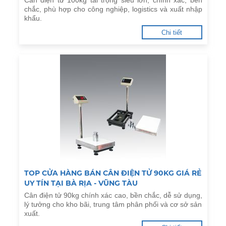
Cân điện tử 100kg tải trọng siêu lớn, chính xác, bền
chắc, phù hợp cho công nghiệp, logistics và xuất nhập
khẩu.
Chi tiết
TOP CỬA HÀNG BÁN CÂN ĐIỆN TỬ 90KG GIÁ RẺ
UY TÍN TẠI BÀ RỊA - VŨNG TÀU
Cân điện tử 90kg chính xác cao, bền chắc, dễ sử dụng,
lý tưởng cho kho bãi, trung tâm phân phối và cơ sở sản
xuất.