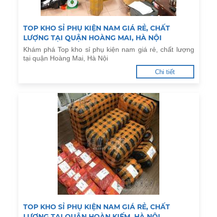
TOP KHO SỈ PHỤ KIỆN NAM GIÁ RẺ, CHẤT
LƯỢNG TẠI QUẬN HOÀNG MAI, HÀ NỘI
Khám phá Top kho sỉ phụ kiện nam giá rẻ, chất lượng
tại quận Hoàng Mai, Hà Nội
Chi tiết
TOP KHO SỈ PHỤ KIỆN NAM GIÁ RẺ, CHẤT
LƯỢNG TẠI QUẬN HOÀN KIẾM, HÀ NỘI