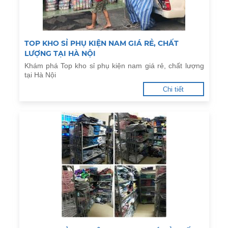
TOP KHO SỈ PHỤ KIỆN NAM GIÁ RẺ, CHẤT
LƯỢNG TẠI HÀ NỘI
Khám phá Top kho sỉ phụ kiện nam giá rẻ, chất lượng
tại Hà Nội
Chi tiết