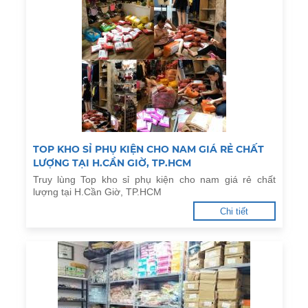
TOP KHO SỈ PHỤ KIỆN CHO NAM GIÁ RẺ CHẤT
LƯỢNG TẠI H.CẦN GIỜ, TP.HCM
Truy lùng Top kho sỉ phụ kiện cho nam giá rẻ chất
lượng tại H.Cần Giờ, TP.HCM
Chi tiết