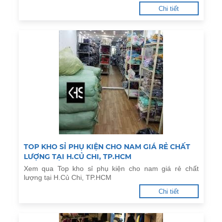
Chi tiết
TOP KHO SỈ PHỤ KIỆN CHO NAM GIÁ RẺ CHẤT
LƯỢNG TẠI H.CỦ CHI, TP.HCM
Xem qua Top kho sỉ phụ kiện cho nam giá rẻ chất
lượng tại H.Củ Chi, TP.HCM
Chi tiết