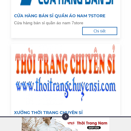
CỬA HÀNG BÁN SỈ QUẦN ÁO NAM 7STORE
Cửa hàng bán sỉ quần áo nam 7store
Chi tiết
XƯỞNG THỜI TRANG CHUYÊN SỈ
X
Xưởng thời trang chuyên sỉ
Chi tiết