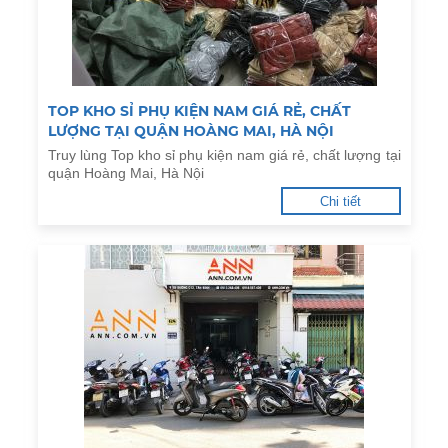
TOP KHO SỈ PHỤ KIỆN NAM GIÁ RẺ, CHẤT
LƯỢNG TẠI QUẬN HOÀNG MAI, HÀ NỘI
Truy lùng Top kho sỉ phụ kiện nam giá rẻ, chất lượng tại
quận Hoàng Mai, Hà Nội
Chi tiết