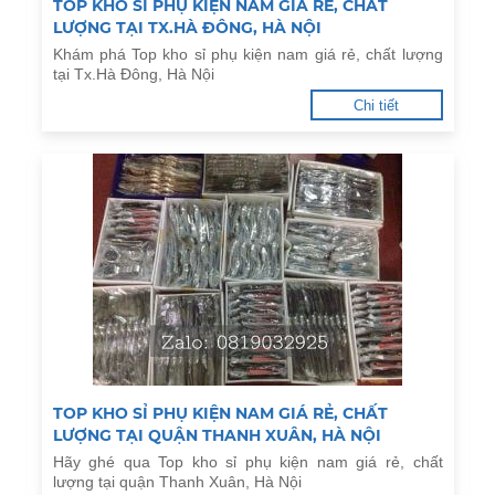
TOP KHO SỈ PHỤ KIỆN NAM GIÁ RẺ, CHẤT
LƯỢNG TẠI TX.HÀ ĐÔNG, HÀ NỘI
Khám phá Top kho sỉ phụ kiện nam giá rẻ, chất lượng
tại Tx.Hà Đông, Hà Nội
Chi tiết
TOP KHO SỈ PHỤ KIỆN NAM GIÁ RẺ, CHẤT
LƯỢNG TẠI QUẬN THANH XUÂN, HÀ NỘI
Hãy ghé qua Top kho sỉ phụ kiện nam giá rẻ, chất
lượng tại quận Thanh Xuân, Hà Nội