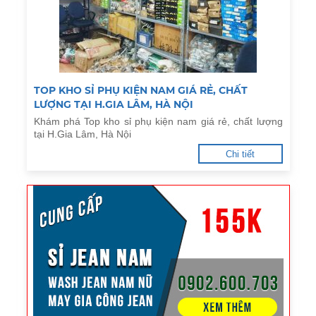
TOP KHO SỈ PHỤ KIỆN NAM GIÁ RẺ, CHẤT
LƯỢNG TẠI H.GIA LÂM, HÀ NỘI
Khám phá Top kho sỉ phụ kiện nam giá rẻ, chất lượng
tại H.Gia Lâm, Hà Nội
Chi tiết