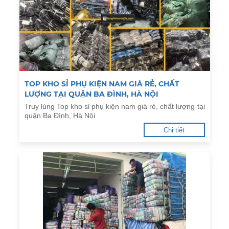
TOP KHO SỈ PHỤ KIỆN NAM GIÁ RẺ, CHẤT
LƯỢNG TẠI QUẬN BA ĐÌNH, HÀ NỘI
Truy lùng Top kho sỉ phụ kiện nam giá rẻ, chất lượng tại
quận Ba Đình, Hà Nội
Chi tiết