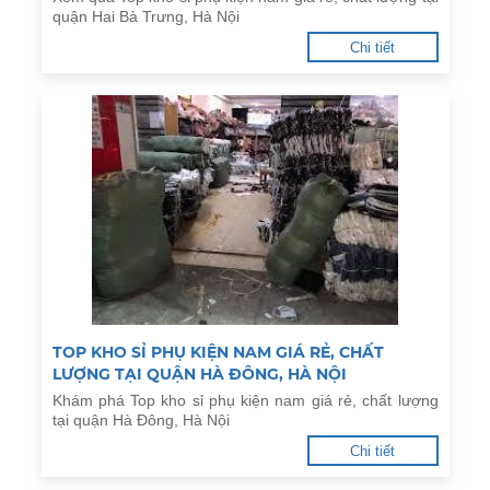
quận Hai Bà Trưng, Hà Nội
Chi tiết
TOP KHO SỈ PHỤ KIỆN NAM GIÁ RẺ, CHẤT
LƯỢNG TẠI QUẬN HÀ ĐÔNG, HÀ NỘI
Khám phá Top kho sỉ phụ kiện nam giá rẻ, chất lượng
tại quận Hà Đông, Hà Nội
Chi tiết