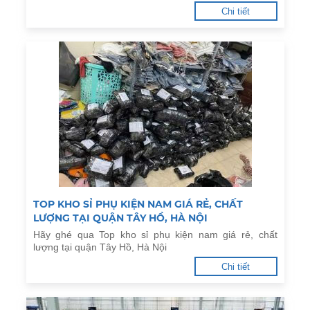
Chi tiết
TOP KHO SỈ PHỤ KIỆN NAM GIÁ RẺ, CHẤT
LƯỢNG TẠI QUẬN TÂY HỒ, HÀ NỘI
Hãy ghé qua Top kho sỉ phụ kiện nam giá rẻ, chất
lượng tại quận Tây Hồ, Hà Nội
Chi tiết