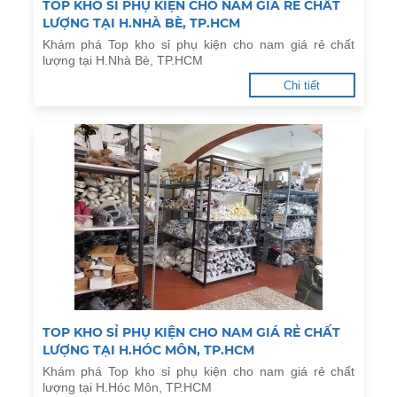
TOP KHO SỈ PHỤ KIỆN CHO NAM GIÁ RẺ CHẤT
LƯỢNG TẠI H.NHÀ BÈ, TP.HCM
Khám phá Top kho sỉ phụ kiện cho nam giá rẻ chất
lượng tại H.Nhà Bè, TP.HCM
Chi tiết
TOP KHO SỈ PHỤ KIỆN CHO NAM GIÁ RẺ CHẤT
LƯỢNG TẠI H.HÓC MÔN, TP.HCM
Khám phá Top kho sỉ phụ kiện cho nam giá rẻ chất
lượng tại H.Hóc Môn, TP.HCM