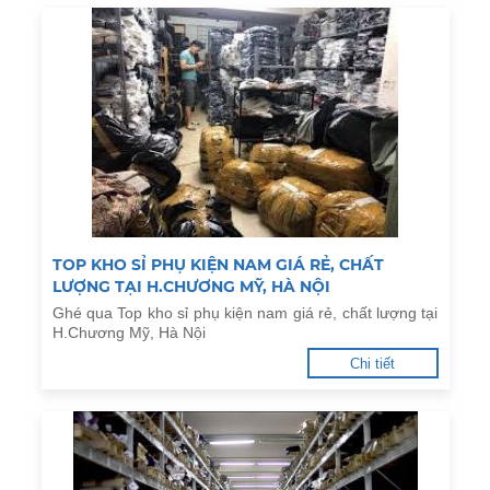
TOP KHO SỈ PHỤ KIỆN NAM GIÁ RẺ, CHẤT
LƯỢNG TẠI H.CHƯƠNG MỸ, HÀ NỘI
Ghé qua Top kho sỉ phụ kiện nam giá rẻ, chất lượng tại
H.Chương Mỹ, Hà Nội
Chi tiết