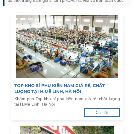
áo thời trang nam giá sỉ tại TpHCM, Hà Nội và trên toàn quốc
TOP KHO SỈ PHỤ KIỆN NAM GIÁ RẺ, CHẤT
LƯỢNG TẠI H.MÊ LINH, HÀ NỘI
Khám phá Top kho sỉ phụ kiện nam giá rẻ, chất lượng
tại H.Mê Linh, Hà Nội
Chi tiết