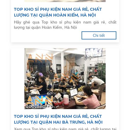
TOP KHO SỈ PHỤ KIỆN NAM GIÁ RẺ, CHẤT
LƯỢNG TẠI QUẬN HOÀN KIẾM, HÀ NỘI
Hãy ghé qua Top kho sỉ phụ kiện nam giá rẻ, chất
lượng tại quận Hoàn Kiếm, Hà Nội
Chi tiết
TOP KHO SỈ PHỤ KIỆN NAM GIÁ RẺ, CHẤT
LƯỢNG TẠI QUẬN HAI BÀ TRƯNG, HÀ NỘI
Xem qua Top kho sỉ phụ kiện nam giá rẻ, chất lượng tại