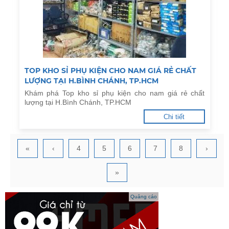
TOP KHO SỈ PHỤ KIỆN CHO NAM GIÁ RẺ CHẤT
LƯỢNG TẠI H.BÌNH CHÁNH, TP.HCM
Khám phá Top kho sỉ phụ kiện cho nam giá rẻ chất
lượng tại H.Bình Chánh, TP.HCM
Chi tiết
«
‹
4
5
6
7
8
›
»
Quảng cáo