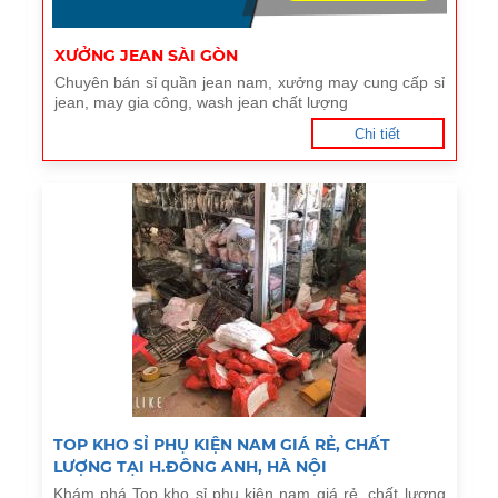
XƯỞNG JEAN SÀI GÒN
Chuyên bán sỉ quần jean nam, xưởng may cung cấp sỉ
jean, may gia công, wash jean chất lượng
Chi tiết
TOP KHO SỈ PHỤ KIỆN NAM GIÁ RẺ, CHẤT
LƯỢNG TẠI H.ĐÔNG ANH, HÀ NỘI
Khám phá Top kho sỉ phụ kiện nam giá rẻ, chất lượng