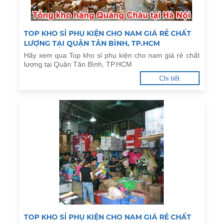
TOP KHO SỈ PHỤ KIỆN CHO NAM GIÁ RẺ CHẤT
LƯỢNG TẠI QUẬN TÂN BÌNH, TP.HCM
Hãy xem qua Top kho sỉ phụ kiện cho nam giá rẻ chất
lượng tại Quận Tân Bình, TP.HCM
Chi tiết
TOP KHO SỈ PHỤ KIỆN CHO NAM GIÁ RẺ CHẤT