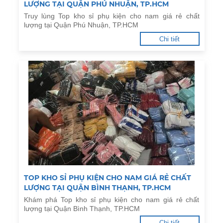
LƯỢNG TẠI QUẬN PHÚ NHUẬN, TP.HCM
Truy lùng Top kho sỉ phụ kiện cho nam giá rẻ chất
lượng tại Quận Phú Nhuận, TP.HCM
Chi tiết
TOP KHO SỈ PHỤ KIỆN CHO NAM GIÁ RẺ CHẤT
LƯỢNG TẠI QUẬN BÌNH THẠNH, TP.HCM
Khám phá Top kho sỉ phụ kiện cho nam giá rẻ chất
lượng tại Quận Bình Thạnh, TP.HCM
Chi tiết