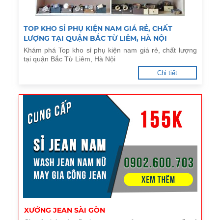
TOP KHO SỈ PHỤ KIỆN NAM GIÁ RẺ, CHẤT
LƯỢNG TẠI QUẬN BẮC TỪ LIÊM, HÀ NỘI
Khám phá Top kho sỉ phụ kiện nam giá rẻ, chất lượng
tại quận Bắc Từ Liêm, Hà Nội
Chi tiết
XƯỞNG JEAN SÀI GÒN