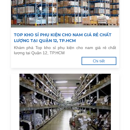
TOP KHO SỈ PHỤ KIỆN CHO NAM GIÁ RẺ CHẤT
LƯỢNG TẠI QUẬN 12, TP.HCM
Khám phá Top kho sỉ phụ kiện cho nam giá rẻ chất
lượng tại Quận 12, TP.HCM
Chi tiết