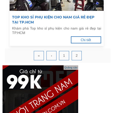
TOP KHO SỈ PHỤ KIỆN CHO NAM GIÁ RẺ ĐẸP
TẠI TP.HCM
Khám phá Top kho sỉ phụ kiện cho nam giá rẻ đẹp tại
TP.HCM
Chi tiết
«
‹
1
2
Quảng cáo