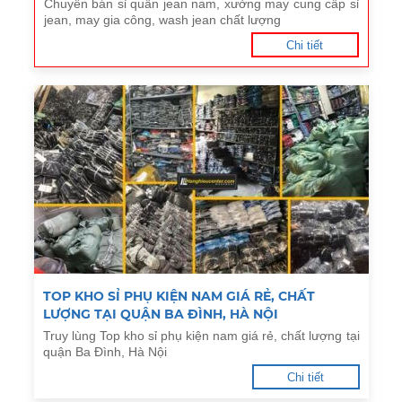
Chuyên bán sỉ quần jean nam, xưởng may cung cấp sỉ
jean, may gia công, wash jean chất lượng
Chi tiết
TOP KHO SỈ PHỤ KIỆN NAM GIÁ RẺ, CHẤT
LƯỢNG TẠI QUẬN BA ĐÌNH, HÀ NỘI
Truy lùng Top kho sỉ phụ kiện nam giá rẻ, chất lượng tại
quận Ba Đình, Hà Nội
Chi tiết