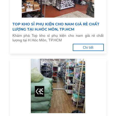
TOP KHO SỈ PHỤ KIỆN CHO NAM GIÁ RẺ CHẤT
LƯỢNG TẠI H.HÓC MÔN, TP.HCM
Khám phá Top kho sỉ phụ kiện cho nam giá rẻ chất
lượng tại H.Hóc Môn, TP.HCM
Chi tiết