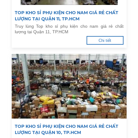
TOP KHO SỈ PHỤ KIỆN CHO NAM GIÁ RẺ CHẤT
LƯỢNG TẠI QUẬN 11, TP.HCM
Truy lùng Top kho sỉ phụ kiện cho nam giá rẻ chất
lượng tại Quận 11, TP.HCM
Chi tiết
TOP KHO SỈ PHỤ KIỆN CHO NAM GIÁ RẺ CHẤT
LƯỢNG TẠI QUẬN 10, TP.HCM