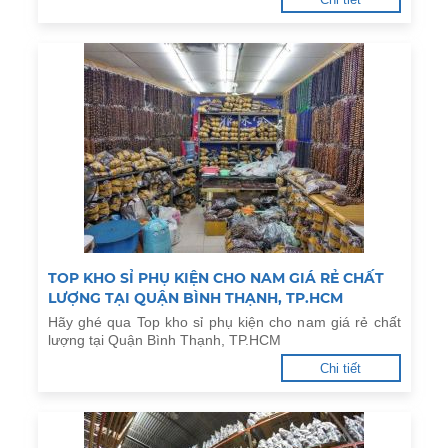
TOP KHO SỈ PHỤ KIỆN CHO NAM GIÁ RẺ CHẤT
LƯỢNG TẠI QUẬN BÌNH THẠNH, TP.HCM
Hãy ghé qua Top kho sỉ phụ kiện cho nam giá rẻ chất
lượng tại Quận Bình Thạnh, TP.HCM
Chi tiết