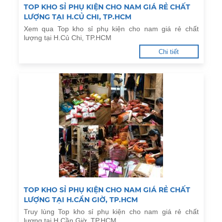
TOP KHO SỈ PHỤ KIỆN CHO NAM GIÁ RẺ CHẤT
LƯỢNG TẠI H.CỦ CHI, TP.HCM
Xem qua Top kho sỉ phụ kiện cho nam giá rẻ chất
lượng tại H.Củ Chi, TP.HCM
Chi tiết
TOP KHO SỈ PHỤ KIỆN CHO NAM GIÁ RẺ CHẤT
LƯỢNG TẠI H.CẦN GIỜ, TP.HCM
Truy lùng Top kho sỉ phụ kiện cho nam giá rẻ chất
lượng tại H.Cần Giờ, TP.HCM