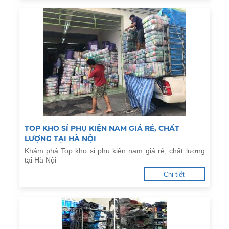
TOP KHO SỈ PHỤ KIỆN NAM GIÁ RẺ, CHẤT
LƯỢNG TẠI HÀ NỘI
Khám phá Top kho sỉ phụ kiện nam giá rẻ, chất lượng
tại Hà Nội
Chi tiết