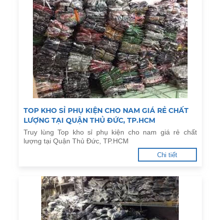
TOP KHO SỈ PHỤ KIỆN CHO NAM GIÁ RẺ CHẤT
LƯỢNG TẠI QUẬN THỦ ĐỨC, TP.HCM
Truy lùng Top kho sỉ phụ kiện cho nam giá rẻ chất
lượng tại Quận Thủ Đức, TP.HCM
Chi tiết